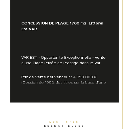
CONCESSION DE PLAGE 1700 m2  Littoral 
Est VAR
VAR EST - Opportunité Exceptionnelle - Vente 
d'une Plage Privée de Prestige dans le Var
Prix de Vente net vendeur : 4 250 000 € 
(Cession de 100% des titres sur la base d’une 
réévaluation des immobilisations corporelles 
et incorporelles de 4 250 000€)
Magnifique plage privée située au cœur du 
Les infos
ESSENTIELLES
Var. Cet établissement clé en main, avec une 