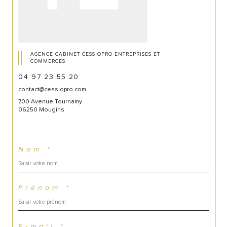
HONORAIRES A CHARGE DE L’ACQUEREUR 
DE 4,00% TTC soit 3,33% HT
AGENCE CABINET CESSIOPRO ENTREPRISES ET
COMMERCES
04 97 23 55 20
contact@cessiopro.com
700 Avenue Tournamy
06250 Mougins
Nom *
Prénom *
E-mail *