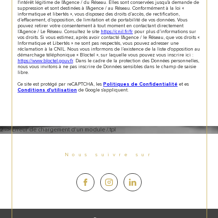
l'intérêt légitime de l'Agence / du Réseau. Elles sont conservées jusqu'à demande de
suppression et sont destinées à l'Agence / au Réseau. Conformément à la loi «
informatique et libertés », vous disposez des droits d’accès, de rectification,
d’effacement, d’opposition, de limitation et de portabilité de vos données. Vous
pouvez retirer votre consentement à tout moment en contactant directement
l’Agence / Le Réseau. Consultez le site
https://cnil.fr/fr
pour plus d’informations sur
vos droits. Si vous estimez, après avoir contacté l'Agence / le Réseau, que vos droits «
Informatique et Libertés » ne sont pas respectés, vous pouvez adresser une
réclamation à la CNIL. Nous vous informons de l’existence de la liste d'opposition au
démarchage téléphonique « Bloctel », sur laquelle vous pouvez vous inscrire ici :
https://www.bloctel.gouv.fr
. Dans le cadre de la protection des Données personnelles,
nous vous invitons à ne pas inscrire de Données sensibles dans le champ de saisie
libre.
Ce site est protégé par reCAPTCHA, les
et es
Politiques de Confidentialité
de Google s'appliquent.
Conditions d'utilisation
2 -> Erreur de chargement d'un module /.tpl
Nous suivre sur