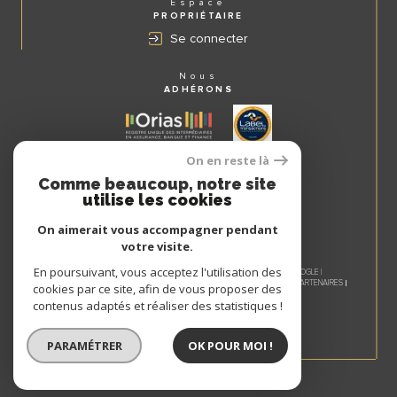
Espace
PROPRIÉTAIRE
Se connecter
Nous
ADHÉRONS
On en reste là
Comme beaucoup, notre site
utilise les cookies
On aimerait vous accompagner pendant
votre visite.
En poursuivant, vous acceptez l'utilisation des
© 2026 | TOUS DROITS RÉSERVÉS | TRADUCTION POWERED BY GOOGLE |
NOS HONORAIRES
PLAN DU SITE
MENTIONS LÉGALES
ADMIN
NOS PARTENAIRES
cookies par ce site, afin de vous proposer des
COOKIES
POLITIQUE RGPD
contenus adaptés et réaliser des statistiques !
PARAMÉTRER
OK POUR MOI !