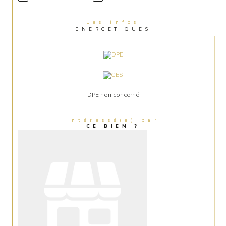
investissement stratégique dans un secteur 
prisé de la Côte d'Azur. Dossier complet sur 
Les infos
demande.
ENERGETIQUES
Contact : Arnaud DUNESME – 06.51.32.89.90 
– ad.cessiopro@orange.fr
DPE non concerné
Intéressé(e) par
CE BIEN ?
N'hésitez pas à me solliciter si vous souhaitez 
des ajustements ou des informations 
complémentaires.
4 420 000 € HONORAIRES DU CABINET 
CESSIOPRO INCLUS