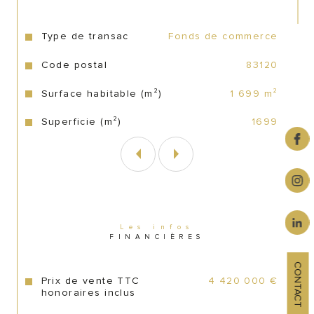
forte rentabilité, offre un potentiel de 
développement considérable pour un 
investisseur avisé.
Type de transac
Fonds de commerce
Caractéristiques
Valeurs
Code postal
83120
Surface habitable (m²)
1 699 m²
Caractéristiques de l'établissement
Superficie (m²)
1699
Avec une superficie totale de 1 699 m², cet 
établissement balnéaire se distingue par ses 
installations de qualité et son emplacement 
premium.
Les infos
FINANCIÈRES
Bâti de 271 m² abritant un restaurant pouvant 
accueillir 200 personnes assises.
CONTACT
Prix de vente TTC
4 420 000 €
honoraires inclus