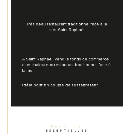
Très beau restaurant traditionnel face à la 
mer Saint Raphaël
A Saint Raphaël, vend le fonds de commerce 
d’un chaleureux restaurant traditionnel, face à 
la mer.
.
Idéal pour un couple de restaurateur
L’affaire se compose d’une cuisine très bien 
agencée, une salle de restaurant de 30 
couverts espacés, une terrasse fermée de 
30 couverts et d’une terrasse ouverte de 30 
couverts avec un sous-sol avec espace de 
Les infos
rangement, vestiaires et chambre froide.
ESSENTIELLES