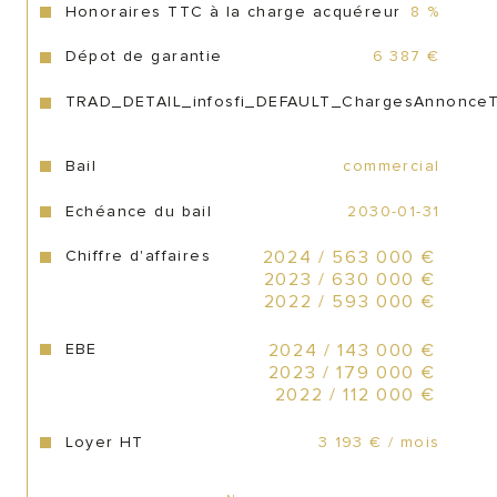
Honoraires TTC à la charge acquéreur
8 %
CA 2024 :  563 K€ avec un EBE reconstitué 
de 143 K€
Dépot de garantie
6 387 €
TRAD_DETAIL_infosfi_DEFAULT_ChargesAnnonce
CA 2023 :  630 K€ avec un EBE reconstitué 
de 179 K€
Bail
commercial
CA 2022 :  593 K€ avec un EBE reconstitué 
de 112 K€
Echéance du bail
2030-01-31
Chiffre d'affaires
2024 / 563 000 €
2023 / 630 000 €
2022 / 593 000 €
Dossier complet transmis uniquement après 
validation d’un mandat de recherche avec 
EBE
2024 / 143 000 €
clause de confidentialité.
2023 / 179 000 €
2022 / 112 000 €
Loyer HT
3 193 € / mois
Prix : 410 400 € honoraires du cabinet inclus