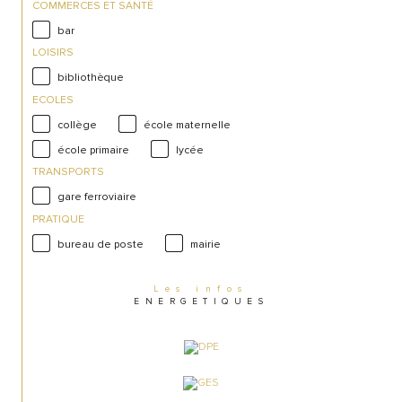
COMMERCES ET SANTÉ
bar
LOISIRS
bibliothèque
ECOLES
collège
école maternelle
école primaire
lycée
TRANSPORTS
gare ferroviaire
PRATIQUE
bureau de poste
mairie
Les infos
ENERGETIQUES