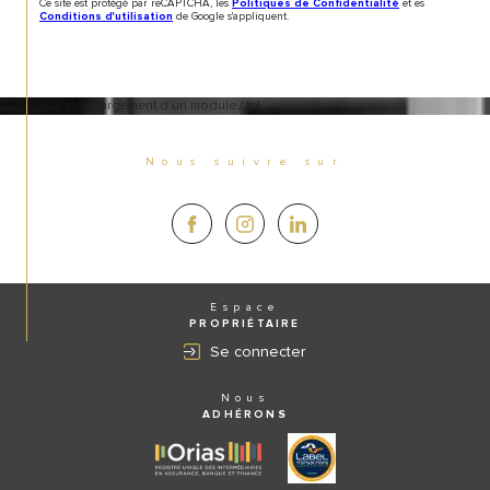
Ce site est protégé par reCAPTCHA, les
et es
Politiques de Confidentialité
de Google s'appliquent.
Conditions d'utilisation
2 -> Erreur de chargement d'un module /.tpl
Nous suivre sur
Espace
PROPRIÉTAIRE
Se connecter
Nous
ADHÉRONS