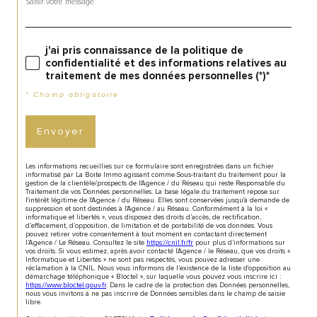
j'ai pris connaissance de la politique de
confidentialité et des informations relatives au
traitement de mes données personnelles (*)*
* Champ obligatoire
Envoyer
Les informations recueillies sur ce formulaire sont enregistrées dans un fichier
informatisé par La Boite Immo agissant comme Sous-traitant du traitement pour la
gestion de la clientèle/prospects de l'Agence / du Réseau qui reste Responsable du
Traitement de vos Données personnelles. La base légale du traitement repose sur
l'intérêt légitime de l'Agence / du Réseau. Elles sont conservées jusqu'à demande de
suppression et sont destinées à l'Agence / au Réseau. Conformément à la loi «
informatique et libertés », vous disposez des droits d’accès, de rectification,
d’effacement, d’opposition, de limitation et de portabilité de vos données. Vous
pouvez retirer votre consentement à tout moment en contactant directement
l’Agence / Le Réseau. Consultez le site
https://cnil.fr/fr
pour plus d’informations sur
vos droits. Si vous estimez, après avoir contacté l'Agence / le Réseau, que vos droits «
Informatique et Libertés » ne sont pas respectés, vous pouvez adresser une
réclamation à la CNIL. Nous vous informons de l’existence de la liste d'opposition au
démarchage téléphonique « Bloctel », sur laquelle vous pouvez vous inscrire ici :
https://www.bloctel.gouv.fr
. Dans le cadre de la protection des Données personnelles,
nous vous invitons à ne pas inscrire de Données sensibles dans le champ de saisie
libre.