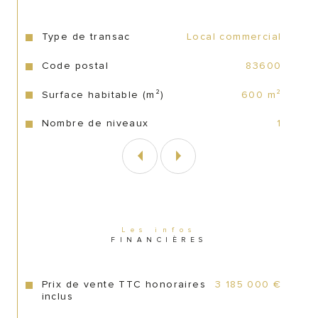
Type de transac
Local commercial
Caractéristiques
Valeurs
Code postal
83600
CA 2024 : 1 398 000 € avec un EBE 
retraité de 212 000€.
Surface habitable (m²)
600 m²
CA 2023 : 1 444 000 € avec un EBE 
Nombre de niveaux
1
retraité de 258 000€.
Le bail est neuf avec un loyer HC de 10 
000 euros mensuel.
Les infos
FINANCIÈRES
A saisir rapidement murs et fonds très 
rare à la vente sur cet emplacement
.
Prix de vente TTC honoraires
3 185 000 €
inclus