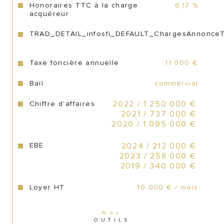
Honoraires TTC à la charge
6,17 %
acquéreur
TRAD_DETAIL_infosfi_DEFAULT_ChargesAnnonce
Prix des murs et fonds: 3 700 000 € 
honoraires du cabinet inclus
Taxe foncière annuelle
11 000 €
Prix des murs et fonds : 3 885 000 € 
Bail
commercial
honoraires du cabinet exclus 
Chiffre d'affaires
2022 / 1 250 000 €
Honoraires de 5%TTC soit 4.17% HT à 
2021 / 737 000 €
charge acquéreur 
2020 / 1 095 000 €
EBE
2024 / 212 000 €
2023 / 258 000 €
2019 / 340 000 €
Loyer HT
10 000 € / mois
Nos
OUTILS