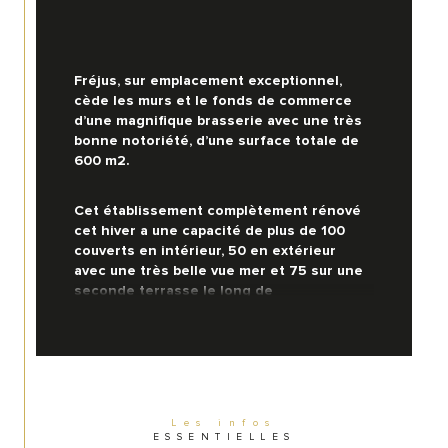
Fréjus, sur emplacement exceptionnel, 
cède les murs et le fonds de commerce 
d’une magnifique brasserie avec une très 
bonne notoriété, d’une surface totale de 
600 m2. 
Cet établissement complètement rénové 
cet hiver a une capacité de plus de 100 
couverts en intérieur, 50 en extérieur 
avec une très belle vue mer et 75 sur une 
seconde terrasse le long de 
l’établissement.  Une salle de réception 
pouvant recevoir 80 couverts vient 
compléter la capacité totale de 
l’établissement. 
La cuisine et le matériel sont en très bon 
Les infos
ESSENTIELLES
état. 