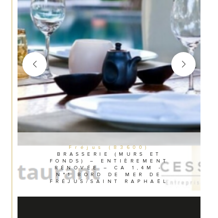
Fréjus (83600)
BRASSERIE (MURS ET
FONDS) – ENTIÈREMENT
RÉNOVÉE – CA 1,4M -
N°1 BORD DE MER DE
FRÉJUS/SAINT RAPHAËL