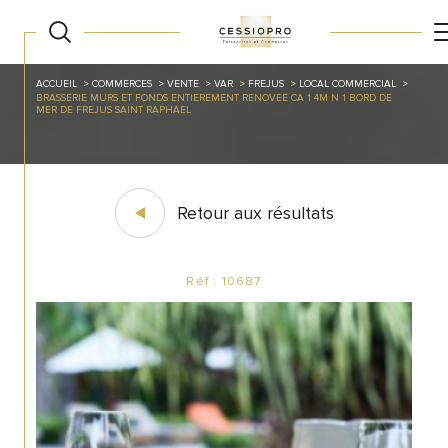
ACCUEIL
COMMERCES
VENTE
VAR
FREJUS
LOCAL COMMERCIAL
BRASSERIE MURS ET FONDS ENTIEREMENT RENOVEE CA 1 4M N 1 BORD DE
MER DE FREJUS SAINT RAPHAEL
Retour aux résultats
Réf : 10687