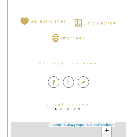
Sélectionner
Calculatrice
Imprimer
Partager ce bien
Localisation
DU BIEN
Leaflet
|
©
Maps
|
© OpenStreetMap
Jawg
+