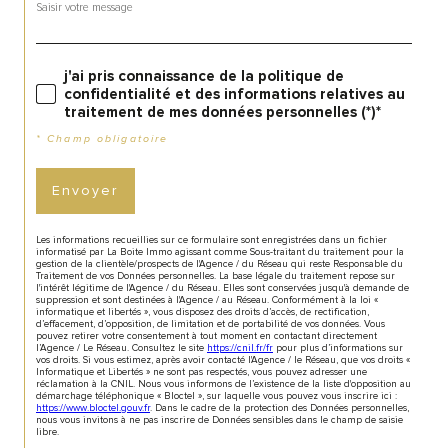
j'ai pris connaissance de la politique de
confidentialité et des informations relatives au
traitement de mes données personnelles (*)*
* Champ obligatoire
Envoyer
Les informations recueillies sur ce formulaire sont enregistrées dans un fichier
informatisé par La Boite Immo agissant comme Sous-traitant du traitement pour la
gestion de la clientèle/prospects de l'Agence / du Réseau qui reste Responsable du
Traitement de vos Données personnelles. La base légale du traitement repose sur
l'intérêt légitime de l'Agence / du Réseau. Elles sont conservées jusqu'à demande de
suppression et sont destinées à l'Agence / au Réseau. Conformément à la loi «
informatique et libertés », vous disposez des droits d’accès, de rectification,
d’effacement, d’opposition, de limitation et de portabilité de vos données. Vous
pouvez retirer votre consentement à tout moment en contactant directement
l’Agence / Le Réseau. Consultez le site
https://cnil.fr/fr
pour plus d’informations sur
vos droits. Si vous estimez, après avoir contacté l'Agence / le Réseau, que vos droits «
Informatique et Libertés » ne sont pas respectés, vous pouvez adresser une
réclamation à la CNIL. Nous vous informons de l’existence de la liste d'opposition au
démarchage téléphonique « Bloctel », sur laquelle vous pouvez vous inscrire ici :
https://www.bloctel.gouv.fr
. Dans le cadre de la protection des Données personnelles,
nous vous invitons à ne pas inscrire de Données sensibles dans le champ de saisie
libre.