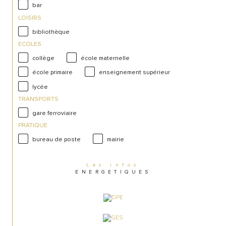
bar
LOISIRS
bibliothèque
ECOLES
collège
école maternelle
école primaire
enseignement supérieur
lycée
TRANSPORTS
gare ferroviaire
PRATIQUE
bureau de poste
mairie
Les infos
ENERGETIQUES