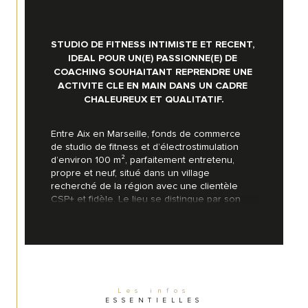
STUDIO DE FITNESS INTIMISTE ET RECENT, 
IDEAL POUR UN(E) PASSIONNE(E) DE 
COACHING SOUHAITANT REPRENDRE UNE 
ACTIVITE CLE EN MAIN DANS UN CADRE 
CHALEUREUX ET QUALITATIF.
Entre Aix en Marseille, fonds de commerce 
de studio de fitness et d’électrostimulation 
d’environ 100 m², parfaitement entretenu, 
propre et neuf, situé dans un village 
recherché de la région avec une clientèle 
CSP+ et fidèle. Le lieu se distingue par son 
ambiance intimiste, conviviale et rassurante, 
idéale pour un accompagnement 
personnalisé loin de l’anonymat des grandes 
salles.
Activités proposées
Les infos
ESSENTIELLES