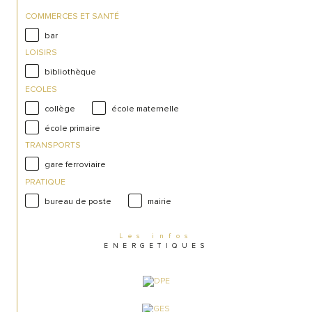
COMMERCES ET SANTÉ
bar
LOISIRS
bibliothèque
ECOLES
collège
école maternelle
école primaire
TRANSPORTS
gare ferroviaire
PRATIQUE
bureau de poste
mairie
Les infos
ENERGETIQUES