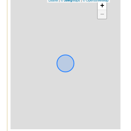
Jawg
+
−