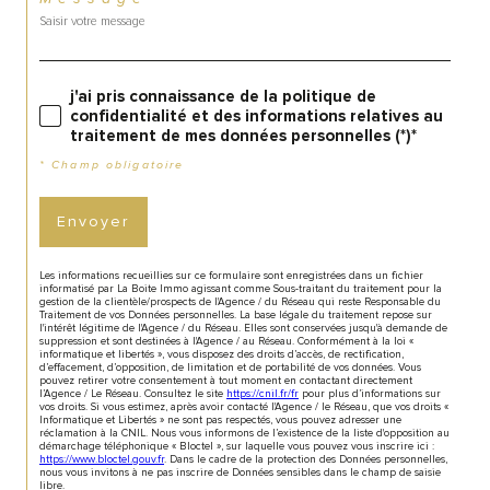
j'ai pris connaissance de la politique de
confidentialité et des informations relatives au
traitement de mes données personnelles (*)*
* Champ obligatoire
Envoyer
Les informations recueillies sur ce formulaire sont enregistrées dans un fichier
informatisé par La Boite Immo agissant comme Sous-traitant du traitement pour la
gestion de la clientèle/prospects de l'Agence / du Réseau qui reste Responsable du
Traitement de vos Données personnelles. La base légale du traitement repose sur
l'intérêt légitime de l'Agence / du Réseau. Elles sont conservées jusqu'à demande de
suppression et sont destinées à l'Agence / au Réseau. Conformément à la loi «
informatique et libertés », vous disposez des droits d’accès, de rectification,
d’effacement, d’opposition, de limitation et de portabilité de vos données. Vous
pouvez retirer votre consentement à tout moment en contactant directement
l’Agence / Le Réseau. Consultez le site
https://cnil.fr/fr
pour plus d’informations sur
vos droits. Si vous estimez, après avoir contacté l'Agence / le Réseau, que vos droits «
Informatique et Libertés » ne sont pas respectés, vous pouvez adresser une
réclamation à la CNIL. Nous vous informons de l’existence de la liste d'opposition au
démarchage téléphonique « Bloctel », sur laquelle vous pouvez vous inscrire ici :
https://www.bloctel.gouv.fr
. Dans le cadre de la protection des Données personnelles,
nous vous invitons à ne pas inscrire de Données sensibles dans le champ de saisie
libre.