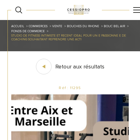
ACCUEIL
COMMERCES
VENTE
BOUCHES DU RHONE
BOUC BEL AIR
FONDS DE COMMERCE
STUDIO DE FITNESS INTIMISTE ET RECENT IDEAL POUR UN E PASSIONNE E DE
COACHING SOUHAITANT REPRENDRE UNE ACTI
Retour aux résultats
Réf : 11295