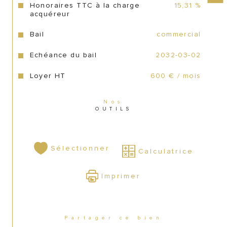
Honoraires TTC à la charge
15,31 %
acquéreur
Les honoraires du cabinet sont de 7500 € 
TTC à la charge de l’acquéreur.
Bail
commercial
Echéance du bail
2032-03-02
Loyer HT
600 € / mois
Dossier confidentiel disponible sur 
demande après signature d’un accord de 
Nos
confidentialité.
OUTILS
Sélectionner
Calculatrice
Imprimer
Partager ce bien