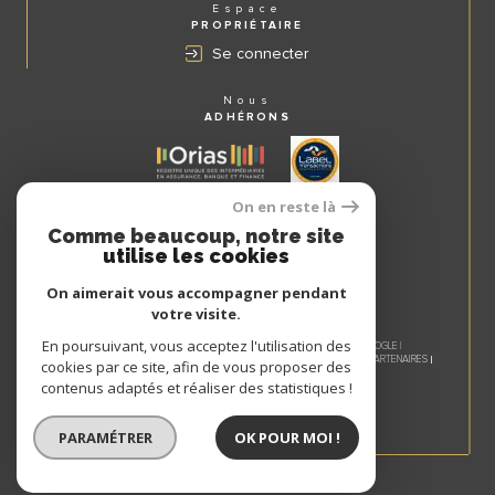
Espace
PROPRIÉTAIRE
Se connecter
Nous
ADHÉRONS
On en reste là
Comme beaucoup, notre site
utilise les cookies
On aimerait vous accompagner pendant
votre visite.
En poursuivant, vous acceptez l'utilisation des
© 2026 | TOUS DROITS RÉSERVÉS | TRADUCTION POWERED BY GOOGLE |
NOS HONORAIRES
PLAN DU SITE
MENTIONS LÉGALES
ADMIN
NOS PARTENAIRES
cookies par ce site, afin de vous proposer des
COOKIES
POLITIQUE RGPD
contenus adaptés et réaliser des statistiques !
PARAMÉTRER
OK POUR MOI !