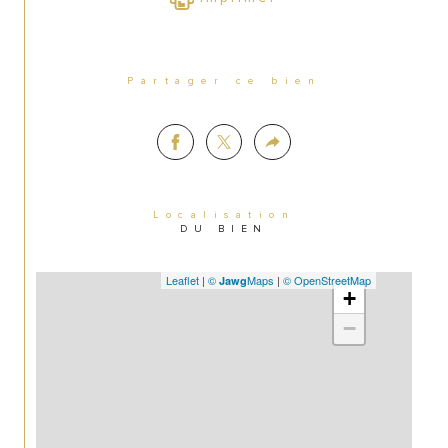
Prix net vendeur de 90 000 Euros
Honoraires du cabinet de 8,33% HT soit 10% 
TTC à charge acquéreur
Partager ce bien
Localisation
DU BIEN
Leaflet
|
©
Maps
|
© OpenStreetMap
Jawg
+
−