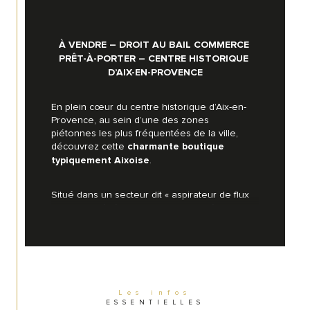
À VENDRE – DROIT AU BAIL COMMERCE 
PRÊT-À-PORTER – CENTRE HISTORIQUE 
D’AIX-EN-PROVENCE
En plein cœur du centre historique d’Aix-en-
Provence, au sein d’une des zones 
piétonnes les plus fréquentées de la ville, 
découvrez cette 
charmante boutique 
.
typiquement Aixoise
Situé dans un secteur dit « aspirateur de flux 
», le local bénéficie d’un passage piétonnier 
, 
quotidien et constant, été comme hiver
garantissant une excellente visibilité et un fort 
potentiel de développement commercial.
 : environ 30 m²
Surface de vente
Les infos
ESSENTIELLES