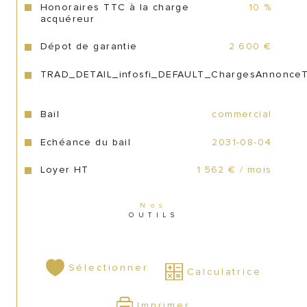
Honoraires TTC à la charge
10 %
 :
Atouts majeurs
acquéreur
Dépot de garantie
2 600 €
Emplacement et secteur à très fort 
TRAD_DETAIL_infosfi_DEFAULT_ChargesAnnonce
passage
Boutique authentique, avec beaucoup de 
cachet
Bail
commercial
Réserve de 30 m² offrant une grande 
Echéance du bail
2031-08-04
flexibilité
Loyer HT
1 562 € / mois
Bail sécurisé jusqu’en 2031
Potentiel de chiffre d’affaires important
Nos
OUTILS
Sélectionner
Calculatrice
Prix honoraires du cabinet inclus de 99 000 
Euros
Imprimer