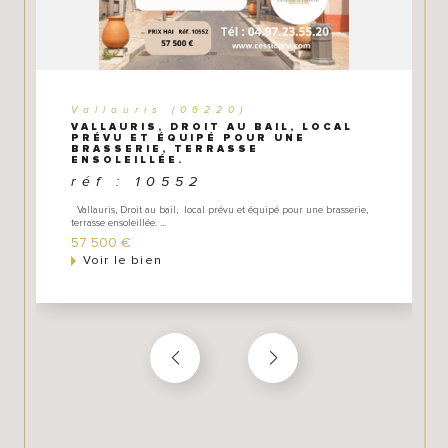
- un accompagnement juridique, fiscal et financier au
travers de notre réseau (dossier bancaire, mise en
relation avec nos partenaires d'affaires que nous avons
sélectionnés et testés.
Vallauris (06220)
VALLAURIS, DROIT AU BAIL, LOCAL
PRÉVU ET ÉQUIPÉ POUR UNE
BRASSERIE, TERRASSE
ENSOLEILLÉE.
réf : 10552
Vallauris, Droit au bail, local prévu et équipé pour une brasserie,
terrasse ensoleillée. ...
57 500 €
Voir le bien