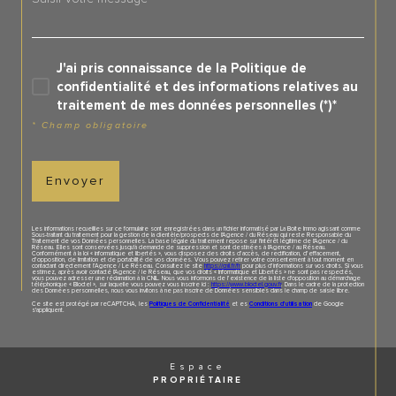
J'ai pris connaissance de la Politique de
confidentialité et des informations relatives au
traitement de mes données personnelles (*)*
* Champ obligatoire
Envoyer
Les informations recueillies sur ce formulaire sont enregistrées dans un fichier informatisé par La Boite Immo agissant comme
Sous-traitant du traitement pour la gestion de la clientèle/prospects de l'Agence / du Réseau qui reste Responsable du
Traitement de vos Données personnelles. La base légale du traitement repose sur l'intérêt légitime de l'Agence / du
Réseau. Elles sont conservées jusqu'à demande de suppression et sont destinées à l'Agence / au Réseau.
Conformément à la loi « informatique et libertés », vous disposez des droits d’accès, de rectification, d’effacement,
d’opposition, de limitation et de portabilité de vos données. Vous pouvez retirer votre consentement à tout moment en
contactant directement l’Agence / Le Réseau. Consultez le site
https://cnil.fr/fr
pour plus d’informations sur vos droits. Si vous
estimez, après avoir contacté l'Agence / le Réseau, que vos droits « Informatique et Libertés » ne sont pas respectés,
vous pouvez adresser une réclamation à la CNIL. Nous vous informons de l’existence de la liste d'opposition au démarchage
téléphonique « Bloctel », sur laquelle vous pouvez vous inscrire ici :
https://www.bloctel.gouv.fr
. Dans le cadre de la protection
des Données personnelles, nous vous invitons à ne pas inscrire de Données sensibles dans le champ de saisie libre.
Ce site est protégé par reCAPTCHA, les
Politiques de Confidentialité
et es
Conditions d'utilisation
de Google
s'appliquent.
Espace
PROPRIÉTAIRE