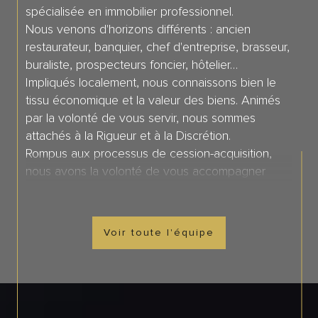
spécialisée en immobilier professionnel.
Nous venons d'horizons différents : ancien
restaurateur, banquier, chef d'entreprise, brasseur,
buraliste, prospecteurs foncier, hôtelier…
Impliqués localement, nous connaissons bien le
tissu économique et la valeur des biens. Animés
par la volonté de vous servir, nous sommes
attachés à la Rigueur et à la Discrétion.
Rompus aux processus de cession-acquisition,
nous avons la volonté de vous accompagner
efficacement tout le long de votre projet
professionnel.
Chaque collaborateur est particulièrement attaché
Voir toute l'équipe
à un secteur géographique et de manière
naturelle. Il y réside.