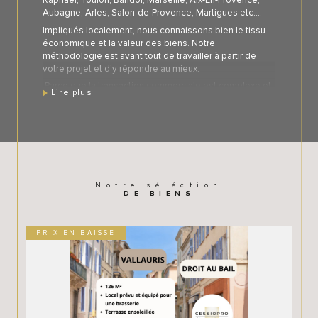
Raphael, Toulon, Bandol, Marseille, Aix-En-Provence,
Aubagne, Arles, Salon-de-Provence, Martigues etc....
Impliqués localement, nous connaissons bien le tissu
économique et la valeur des biens. Notre
méthodologie est avant tout de travailler à partir de
votre projet et d'y répondre au mieux.
Parce que la transaction commerciale est complexe et
Lire plus
périlleuse, nous nous sommes entourés de personnes
compétentes. Ce réseau nous l'avons testé, experts-
comptables, banquiers, avocats, etc... Nous nous
adressons à une clientèle de particuliers, de
professionnels et d'enseignes.
Rigoureux et discrets, nous vous proposons, si vous
êtes :
Notre séléction
DE BIENS
* vendeur :
- l'estimation de votre bien au juste prix
- les visites d'acquéreurs motivés
PRIX EN BAISSE
- un suivi personnalisé
* acheteur :
- l'analyse précise de vos besoins
- la présentation d'affaires en adéquation avec vos
attentes