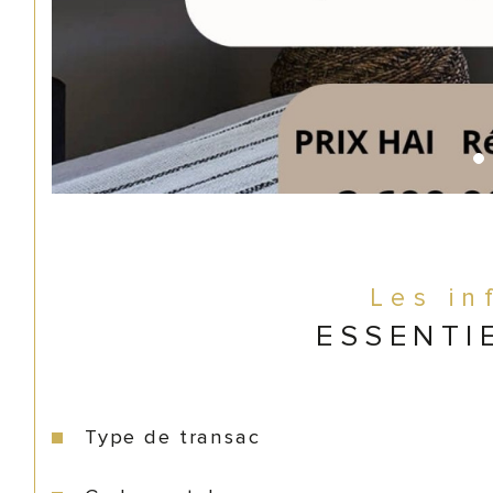
Les in
ESSENTI
Type de transac
Caractéristiques
Valeurs