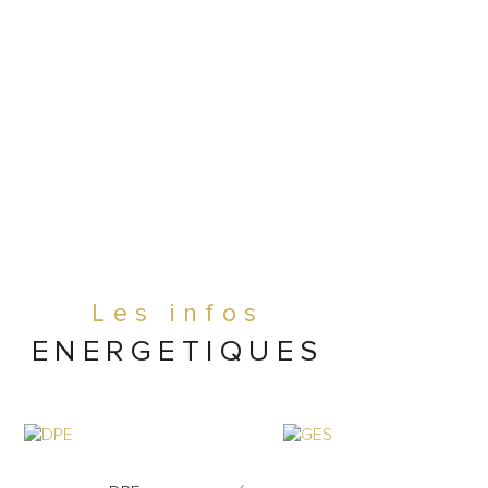
UTS CLÉS:
          Actif patrimonial rare en Provence : 
 + fonds, prix attractif
          Rentabilité prouvée : EBE retraité ≈ 
 K€
          Potentiel de croissance majeur : 
Les infos
nsion possible jusqu’à 33 chambres
ENERGETIQUES
          Capacité événementielle : mariages, 
naires, restauration & pool bar