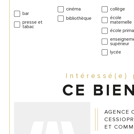
cinéma
collège
bar
école
bibliothèque
presse et
maternelle
tabac
école prima
enseignem
supérieur
lycée
Intéressé(e)
CE BIEN
AGENCE 
CESSIOPR
ET COMM