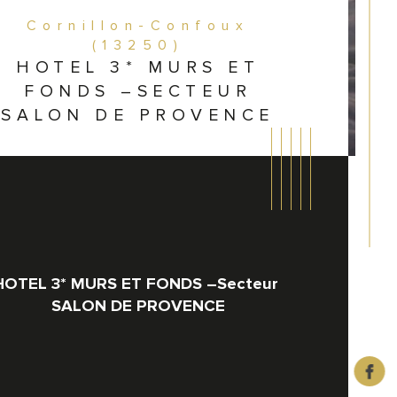
Cornillon-Confoux
(13250)
HOTEL 3* MURS ET
FONDS –SECTEUR
SALON DE PROVENCE
HOTEL 3* MURS ET FONDS –Secteur 
SALON DE PROVENCE
e de transac
istiques
Valeurs