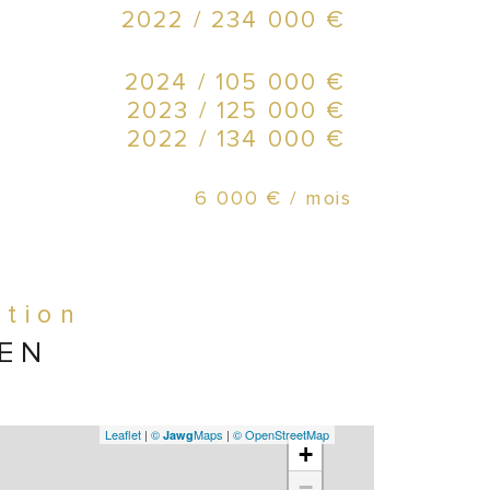
2022 / 234 000 €
ATO
2024 / 105 000 €
●   
2023 / 125 000 €
murs
2022 / 134 000 €
●   
6 000 € / mois
102
●   
ation
exte
IEN
●   
sémi
Leaflet
|
©
Maps
|
© OpenStreetMap
Jawg
+
−