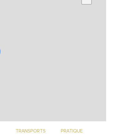
PER
●   
K€
●   
rest
EBE
●   
grou
●   
murs
TRANSPORTS
PRATIQUE