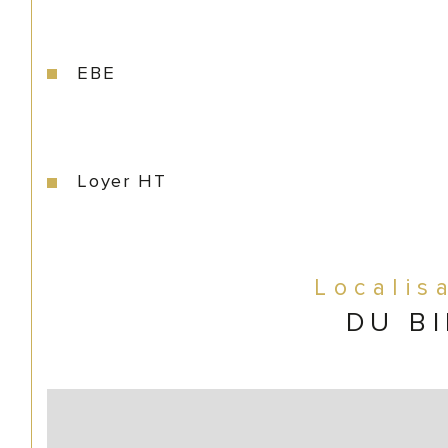
EBE
Loyer HT
Localis
DU B