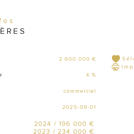
●   
cha
nfos
IÈRES
●   
péta
Sél
2 600 000 €
●   
de r
Imp
r
4 %
●   
commercial
tra
2025-09-01
●   
sta
2024 / 196 000 €
2023 / 234 000 €