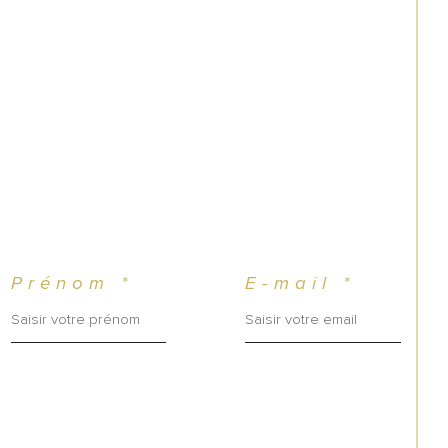
   Effet de levier important : extension 
diate possible + relance restauration
   Croissance à moyen terme : ouverture 
elle, séminaires, événementiel
          au cœur d’une zone touristique 
ure.
Prénom *
E-mail *
 opportunité 
, un 
en Provence
actif 
rare et pérenne, une exploitation 
bilier 
 rentable, un fort 
potentiel de 
pour investisseurs privés, 
eloppement 
ly office ou groupes hôteliers à la 