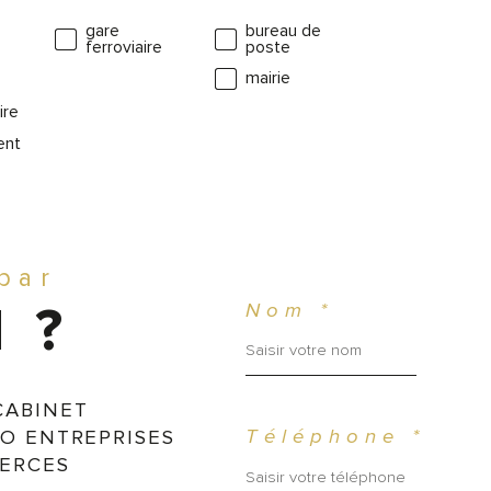
●   
gare
bureau de
immé
ferroviaire
poste
mairie
●   
ire
annu
ent
    
maje
 par
Nom *
 ?
Une
immo
CABINET
déjà
O ENTREPRISES
Téléphone *
dév
ERCES
fami