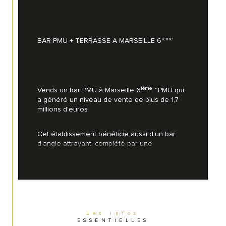
ième
BAR PMU + TERRASSE A MARSEILLE 6
ième  - 
Vends un bar PMU à Marseille 6
PMU qui 
a généré un niveau de vente de plus de 1,7 
millions d’euros
Cet établissement bénéficie aussi d’un bar 
d’angle attrayant, complété par une 
magnifique terrasse ensoleillée pouvant 
accueillir jusqu’à 12 personnes.
Avantages :
Pas de gros travaux à prévoir
Les infos
ESSENTIELLES