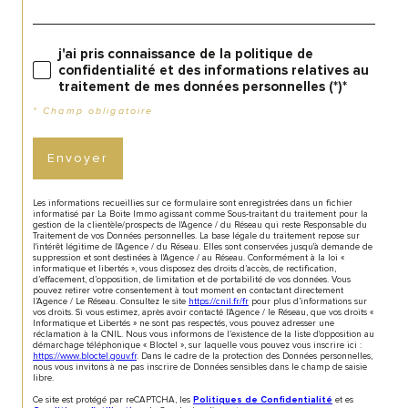
j'ai pris connaissance de la politique de
confidentialité et des informations relatives au
traitement de mes données personnelles (*)*
* Champ obligatoire
Envoyer
Les informations recueillies sur ce formulaire sont enregistrées dans un fichier
informatisé par La Boite Immo agissant comme Sous-traitant du traitement pour la
gestion de la clientèle/prospects de l'Agence / du Réseau qui reste Responsable du
Traitement de vos Données personnelles. La base légale du traitement repose sur
l'intérêt légitime de l'Agence / du Réseau. Elles sont conservées jusqu'à demande de
suppression et sont destinées à l'Agence / au Réseau. Conformément à la loi «
informatique et libertés », vous disposez des droits d’accès, de rectification,
d’effacement, d’opposition, de limitation et de portabilité de vos données. Vous
pouvez retirer votre consentement à tout moment en contactant directement
l’Agence / Le Réseau. Consultez le site
https://cnil.fr/fr
pour plus d’informations sur
vos droits. Si vous estimez, après avoir contacté l'Agence / le Réseau, que vos droits «
Informatique et Libertés » ne sont pas respectés, vous pouvez adresser une
réclamation à la CNIL. Nous vous informons de l’existence de la liste d'opposition au
démarchage téléphonique « Bloctel », sur laquelle vous pouvez vous inscrire ici :
https://www.bloctel.gouv.fr
. Dans le cadre de la protection des Données personnelles,
nous vous invitons à ne pas inscrire de Données sensibles dans le champ de saisie
libre.
Ce site est protégé par reCAPTCHA, les
et es
Politiques de Confidentialité