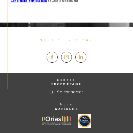
de Google s'appliquent.
Conditions d'utilisation
2 -> Erreur de chargement d'un module /.tpl
Nous suivre sur
Espace
PROPRIÉTAIRE
Se connecter
Nous
ADHÉRONS