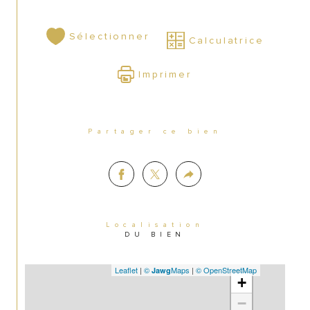
Sélectionner
Calculatrice
Imprimer
Partager ce bien
Localisation
DU BIEN
Leaflet
|
©
Maps
|
© OpenStreetMap
Jawg
+
−