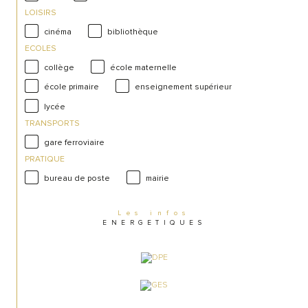
LOISIRS
cinéma
bibliothèque
ECOLES
collège
école maternelle
école primaire
enseignement supérieur
lycée
TRANSPORTS
gare ferroviaire
PRATIQUE
bureau de poste
mairie
Les infos
ENERGETIQUES