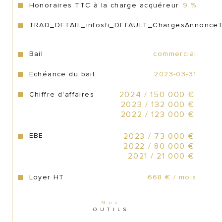
Honoraires TTC à la charge acquéreur
9 %
668.29 € ht / mois
Loyer : 
TRAD_DETAIL_infosfi_DEFAULT_ChargesAnnonce
210 000 €
Prix net vendeur : 
Bail
commercial
 18 900euros soit 9% 
Honoraires Cabinet :
TTC** ou 7.5% HT à la charge de l’acquéreur
Echéance du bail
2023-03-31
Chiffre d'affaires
2024 / 150 000 €
 228 900 €
Prix de vente honoraires inclus :
2023 / 132 000 €
2022 / 123 000 €
EBE
2023 / 73 000 €
2022 / 80 000 €
2021 / 21 000 €
Loyer HT
668 € / mois
Nos
OUTILS