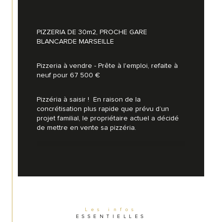
PIZZERIA DE 30m2, PROCHE GARE 
BLANCARDE MARSEILLE
Pizzeria à vendre - Prête à l'emploi, refaite à 
neuf pour 67 500 €
Pizzéria à saisir !  En raison de la 
concrétisation plus rapide que prévu d’un 
projet familial, le propriétaire actuel a décidé 
de mettre en vente sa pizzéria.                        
Située à proximité du tramway et de la gare 
de la Blancarde, elle bénéficie d'un flux de 
voitures et passants constant. La pizzeria 
offre actuellement un service de livraison, ce 
qui représente une opportunité significative 
d'augmentation du chiffre d'affaires. Cette 
Les infos
ESSENTIELLES
opportunité est d'autant plus grande que la 