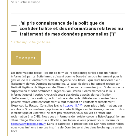
j'ai pris connaissance de la politique de
confidentialité et des informations relatives au
traitement de mes données personnelles (*)*
* Champ obligatoire
Envoyer
Les informations recueillies sur ce formulaire sont enregistrées dans un fichier
informatisé par La Boite Immo agissant comme Sous-traitant du traitement pour la
gestion de la clientèle/prospects de l'Agence / du Réseau qui reste Responsable du
Traitement de vos Données personnelles. La base légale du traitement repose sur
l'intérêt légitime de l'Agence / du Réseau. Elles sont conservées jusqu'à demande de
suppression et sont destinées à l'Agence / au Réseau. Conformément à la loi «
informatique et libertés », vous disposez des droits d’accès, de rectification,
d’effacement, d’opposition, de limitation et de portabilité de vos données. Vous
pouvez retirer votre consentement à tout moment en contactant directement
l’Agence / Le Réseau. Consultez le site
https://cnil.fr/fr
pour plus d’informations sur
vos droits. Si vous estimez, après avoir contacté l'Agence / le Réseau, que vos droits «
Informatique et Libertés » ne sont pas respectés, vous pouvez adresser une
réclamation à la CNIL. Nous vous informons de l’existence de la liste d'opposition au
démarchage téléphonique « Bloctel », sur laquelle vous pouvez vous inscrire ici :
https://www.bloctel.gouv.fr
. Dans le cadre de la protection des Données personnelles,
nous vous invitons à ne pas inscrire de Données sensibles dans le champ de saisie
libre.