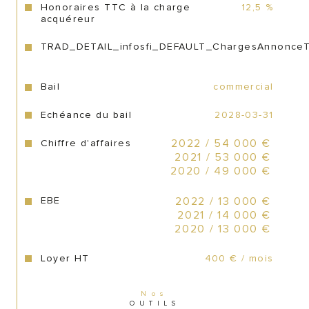
Honoraires TTC à la charge
12,5 %
acquéreur
- Grand marbre
TRAD_DETAIL_infosfi_DEFAULT_ChargesAnnonce
- Frigo à boisson
Bail
commercial
- Meuble de rangement pour couverts 
(capacité d'une vingtaine de couverts)
Echéance du bail
2028-03-31
Chiffre d'affaires
2022 / 54 000 €
- Grand frigo
2021 / 53 000 €
2020 / 49 000 €
- Trancheuse
EBE
2022 / 13 000 €
2021 / 14 000 €
- Frigo inox à trois portes
2020 / 13 000 €
- Trois tableaux menus
Loyer HT
400 € / mois
- Congélateur
Nos
OUTILS