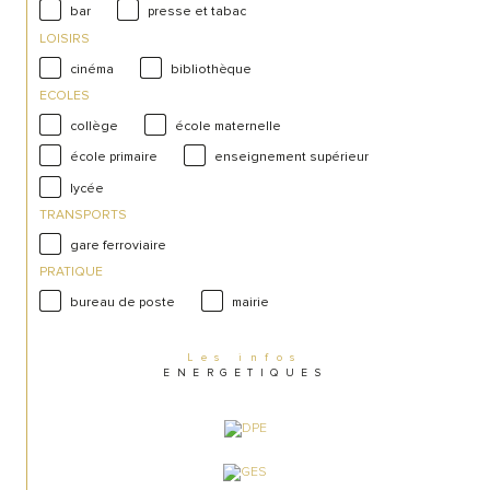
bar
presse et tabac
LOISIRS
cinéma
bibliothèque
ECOLES
collège
école maternelle
école primaire
enseignement supérieur
lycée
TRANSPORTS
gare ferroviaire
PRATIQUE
bureau de poste
mairie
Les infos
ENERGETIQUES