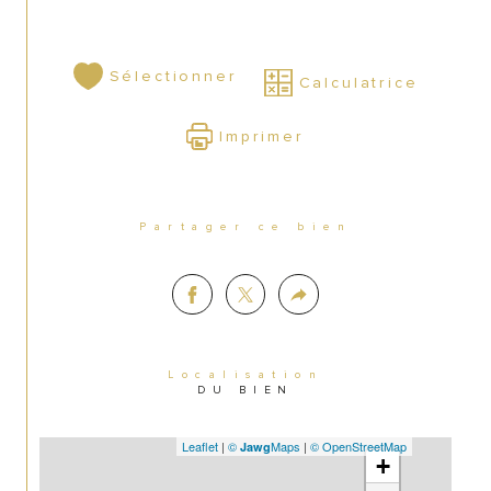
 60 000 €
Prix net vendeur :
Sélectionner
Calculatrice
 7 500 € TTC à la 
Honoraires agence :
charge de l’acquéreur
Imprimer
 67 500 €
Prix de vente honoraires inclus :
Partager ce bien
Localisation
DU BIEN
Leaflet
|
©
Maps
|
© OpenStreetMap
Jawg
+