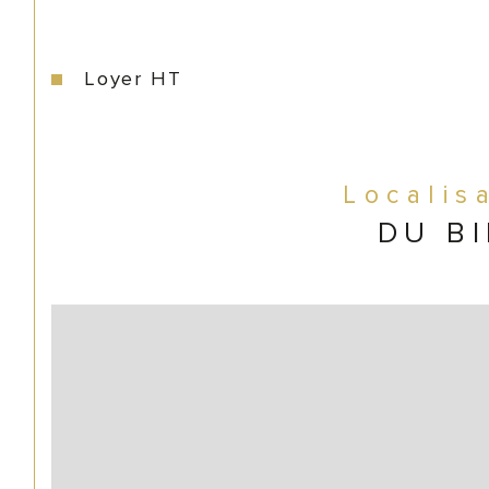
Loyer HT
Localis
DU B