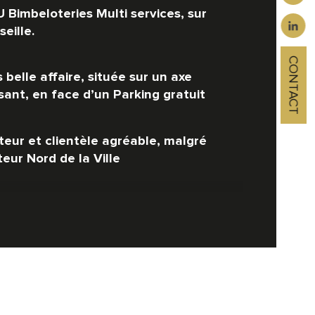
ropriété
 Bimbeloteries Multi services, sur 
eille.
CONTACT
 belle affaire, située sur un axe 
sant, en face d’un Parking gratuit
teur et clientèle agréable, malgré 
eur Nord de la Ville
le superficie commerciale : 70 m2
er : 1 380€ HT HC / Mois
ire très propre, très rentable, avec 
ore de nombreux axes de 