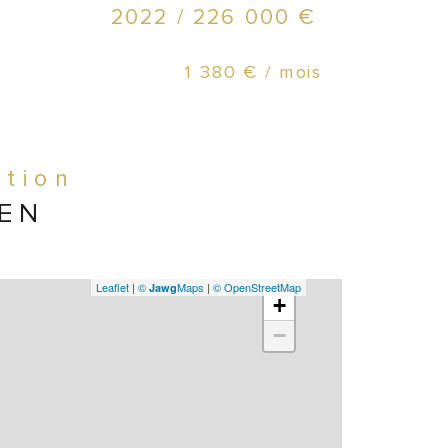
Pri
2022 / 226 000 €
Hon
1 380 € / mois
6,6
ation
IEN
Leaflet
|
©
Maps
|
© OpenStreetMap
Jawg
+
−