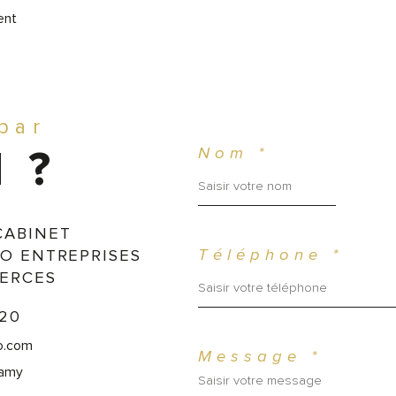
ent
 par
Nom *
 ?
CABINET
O ENTREPRISES
Téléphone *
ERCES
 20
o.com
Message *
namy