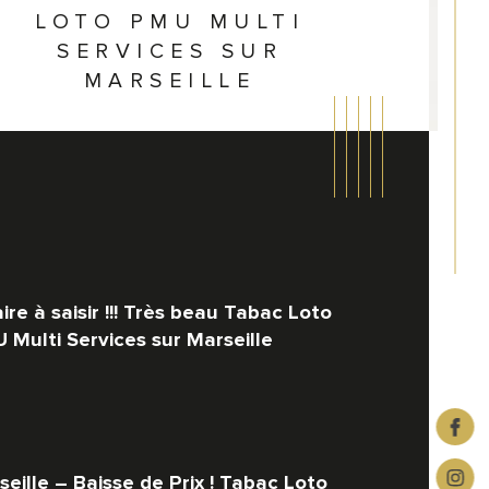
LOTO PMU MULTI
SERVICES SUR
MARSEILLE
ire à saisir !!! Très beau Tabac Loto 
 Multi Services sur Marseille
rine
istiques
Valeurs
ensions vitrines
seille –
 Baisse de Prix ! Tabac Loto 