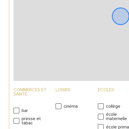
COMMERCES ET
LOISIRS
ECOLES
SANTÉ
cinéma
collège
bar
école
presse et
maternelle
tabac
école prima