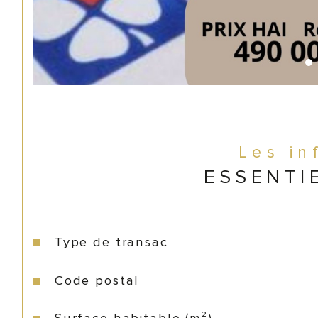
Les in
ESSENTI
Type de transac
Caractéristiques
Valeurs
Code postal