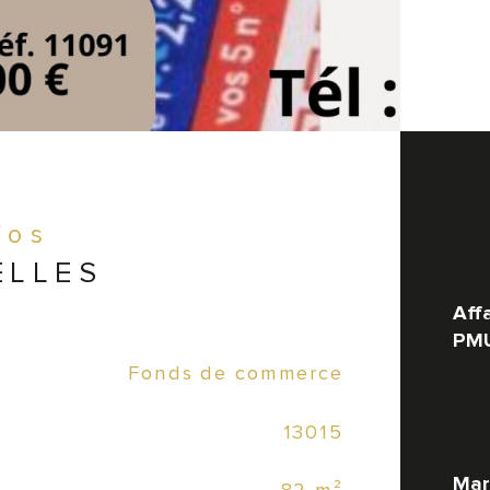
fos
ELLES
Affa
PMU
Fonds de commerce
Vit
Caractér
13015
Dim
Mar