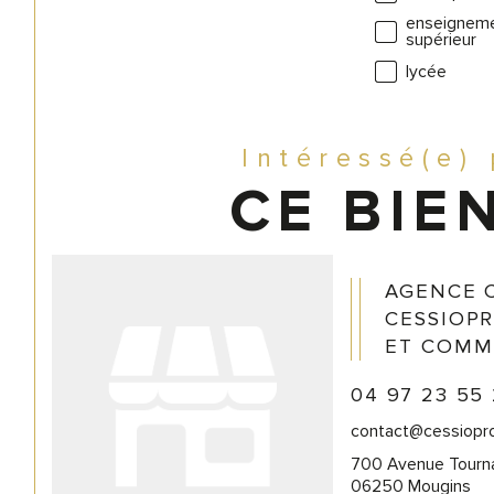
enseignem
supérieur
lycée
Intéressé(e)
CE BIEN
AGENCE 
CESSIOPR
ET COMM
04 97 23 55
contact@cessiopr
700 Avenue Tour
06250 Mougins