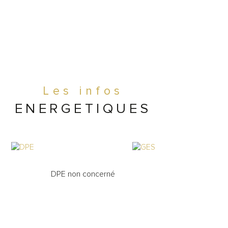
x de vente Net Vendeur : 455 000 €
oraires du Cabinet de 8% TTC (soit 
7% HT) à charge de l’acquéreur.
Les infos
ENERGETIQUES
DPE non concerné