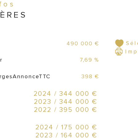
nfos
dév
IÈRES
à m
Com
Sél
490 000 €
50
Imp
r
7,69 %
Com
Com
rgesAnnonceTTC
398 €
Tot
2024 / 344 000 €
2023 / 344 000 €
2022 / 395 000 €
EBE
pour
2024 / 175 000 €
2023 / 164 000 €