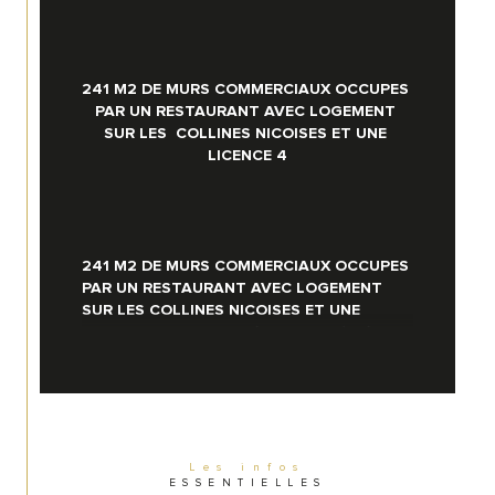
241 M2 DE MURS COMMERCIAUX OCCUPES 
PAR UN RESTAURANT AVEC LOGEMENT 
SUR LES  COLLINES NICOISES ET UNE 
LICENCE 4
241 M2 DE MURS COMMERCIAUX OCCUPES 
PAR UN RESTAURANT AVEC LOGEMENT 
SUR LES COLLINES NICOISES ET UNE 
LICENCE 4 : A proximité  de Nice , à céder 
des murs occupés par un restaurant avec 
partie logement , garage , cave , parkings 
ainsi qu’une licence 4 incluse dans le prix 
de cession .
Les infos
Une surface de 135 m² pour la partie 
ESSENTIELLES