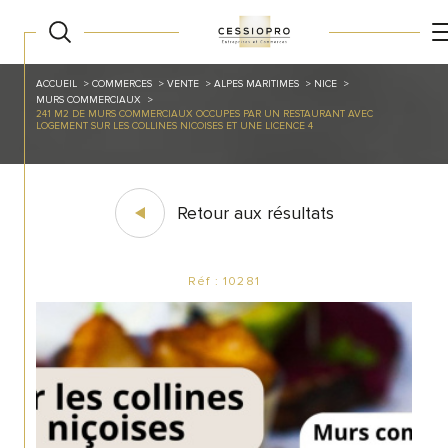
ACCUEIL
COMMERCES
VENTE
ALPES MARITIMES
NICE
MURS COMMERCIAUX
241 M2 DE MURS COMMERCIAUX OCCUPES PAR UN RESTAURANT AVEC
LOGEMENT SUR LES COLLINES NICOISES ET UNE LICENCE 4
Retour aux résultats
Réf : 10281