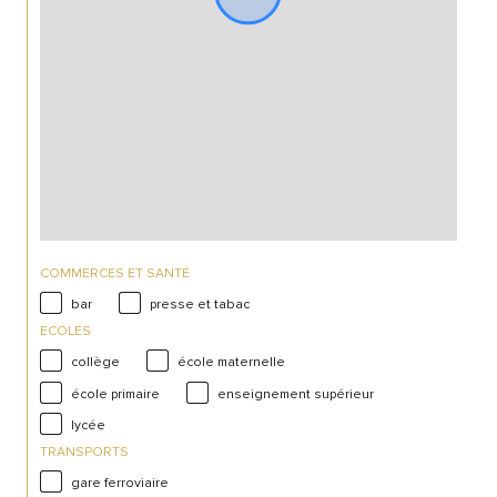
COMMERCES ET SANTÉ
bar
presse et tabac
ECOLES
collège
école maternelle
école primaire
enseignement supérieur
lycée
TRANSPORTS
gare ferroviaire