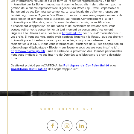
Les informations recueillies sur ce formulaire sont enregistrées dans un fichier
informatisé par La Boite Immo agissant comme Sous-traitant du traitement pour la
gestion de la clientèle/prospects de l'Agence / du Réseau qui reste Responsable du
Traitement de vos Données personnelles. La base légale du traitement repose sur
l'intérêt légitime de l'Agence / du Réseau. Elles sont conservées jusqu'à demande de
suppression et sont destinées à l'Agence / au Réseau. Conformément à la loi «
informatique et libertés », vous disposez des droits d’accès, de rectification,
d’effacement, d’opposition, de limitation et de portabilité de vos données. Vous
pouvez retirer votre consentement à tout moment en contactant directement
l’Agence / Le Réseau. Consultez le site
https://cnil.fr/fr
pour plus d’informations sur
vos droits. Si vous estimez, après avoir contacté l'Agence / le Réseau, que vos droits «
Informatique et Libertés » ne sont pas respectés, vous pouvez adresser une
réclamation à la CNIL. Nous vous informons de l’existence de la liste d'opposition au
démarchage téléphonique « Bloctel », sur laquelle vous pouvez vous inscrire ici :
https://www.bloctel.gouv.fr
. Dans le cadre de la protection des Données personnelles,
nous vous invitons à ne pas inscrire de Données sensibles dans le champ de saisie
libre.
Ce site est protégé par reCAPTCHA, les
et es
Politiques de Confidentialité
de Google s'appliquent.
Conditions d'utilisation
2 -> Erreur de chargement d'un module /.tpl
Nous suivre sur