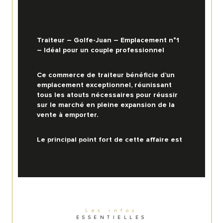
Traiteur – Golfe-Juan – Emplacement n°1 
– Idéal pour un couple professionnel
Ce commerce de traiteur bénéficie d’un 
emplacement exceptionnel, réunissant 
tous les atouts nécessaires pour réussir 
sur le marché en pleine expansion de la 
vente à emporter.
Le principal point fort de cette affaire est 
sans conteste sa localisation privilégiée.
Situé au cœur d’un secteur dynamique et 
très fréquenté, vous profitez d’une 
visibilité optimale ainsi que d’un flux 
constant de clients potentiels.
Les infos
ESSENTIELLES