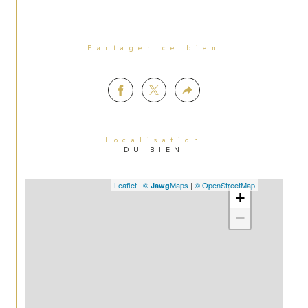
Partager ce bien
Localisation
DU BIEN
Leaflet
|
©
Maps
|
© OpenStreetMap
Jawg
+
−