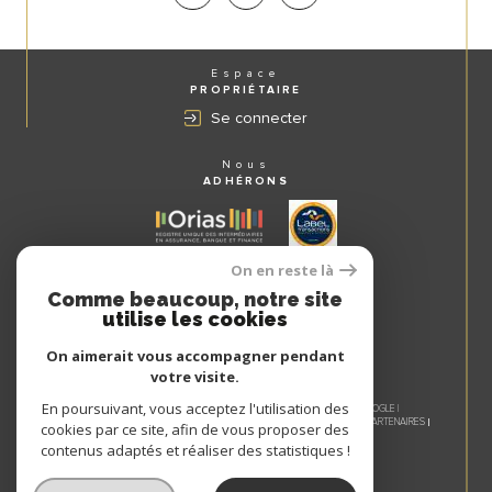
Espace
PROPRIÉTAIRE
Se connecter
Nous
ADHÉRONS
On en reste là
Comme beaucoup, notre site
utilise les cookies
On aimerait vous accompagner pendant
votre visite.
En poursuivant, vous acceptez l'utilisation des
© 2026 | TOUS DROITS RÉSERVÉS | TRADUCTION POWERED BY GOOGLE |
NOS HONORAIRES
PLAN DU SITE
MENTIONS LÉGALES
ADMIN
NOS PARTENAIRES
cookies par ce site, afin de vous proposer des
COOKIES
POLITIQUE RGPD
contenus adaptés et réaliser des statistiques !