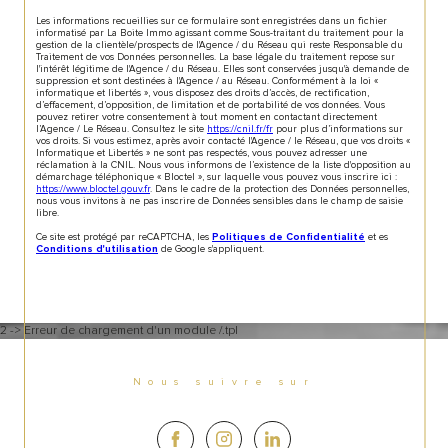
Les informations recueillies sur ce formulaire sont enregistrées dans un fichier
informatisé par La Boite Immo agissant comme Sous-traitant du traitement pour la
gestion de la clientèle/prospects de l'Agence / du Réseau qui reste Responsable du
Traitement de vos Données personnelles. La base légale du traitement repose sur
l'intérêt légitime de l'Agence / du Réseau. Elles sont conservées jusqu'à demande de
suppression et sont destinées à l'Agence / au Réseau. Conformément à la loi «
informatique et libertés », vous disposez des droits d’accès, de rectification,
d’effacement, d’opposition, de limitation et de portabilité de vos données. Vous
pouvez retirer votre consentement à tout moment en contactant directement
l’Agence / Le Réseau. Consultez le site
https://cnil.fr/fr
pour plus d’informations sur
vos droits. Si vous estimez, après avoir contacté l'Agence / le Réseau, que vos droits «
Informatique et Libertés » ne sont pas respectés, vous pouvez adresser une
réclamation à la CNIL. Nous vous informons de l’existence de la liste d'opposition au
démarchage téléphonique « Bloctel », sur laquelle vous pouvez vous inscrire ici :
https://www.bloctel.gouv.fr
. Dans le cadre de la protection des Données personnelles,
nous vous invitons à ne pas inscrire de Données sensibles dans le champ de saisie
libre.
Ce site est protégé par reCAPTCHA, les
et es
Politiques de Confidentialité
de Google s'appliquent.
Conditions d'utilisation
2 -> Erreur de chargement d'un module /.tpl
Nous suivre sur