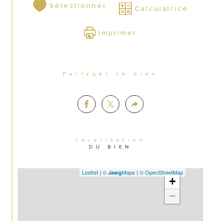
Sélectionner
Calculatrice
Imprimer
Partager ce bien
Localisation
DU BIEN
Leaflet
|
©
Maps
|
© OpenStreetMap
Jawg
+
−