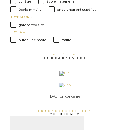
collège
école maternelle
école primaire
enseignement supérieur
TRANSPORTS
gare ferroviaire
PRATIQUE
bureau de poste
mairie
Les infos
ENERGETIQUES
DPE non concerné
Intéressé(e) par
CE BIEN ?