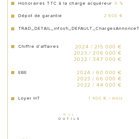
Honoraires TTC à la charge acquéreur
9 %
218 000 € honoraires du cabinet 
Dépot de garantie
2 800 €
cessiopro inclus
TRAD_DETAIL_infosfi_DEFAULT_ChargesAnnonce
Honoraires à charge de l’acquéreur de 9 
% TTC soit 7.50 € HT
Chiffre d'affaires
2024 / 215 000 €
2023 / 206 000 €
2022 / 347 000 €
EBE
2024 / 60 000 €
2023 / 66 000 €
2022 / 44 000 €
Loyer HT
1 400 € / mois
Nos
OUTILS