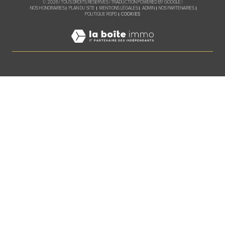
© 2026 | TOUS DROITS RÉSERVÉS | TRADUCTION POWERED BY GOOGLE |
NOS HONORAIRES
PLAN DU SITE
MENTIONS LÉGALES
ADMIN
NOS PARTENAIRES
COOKIES
POLITIQUE RGPD