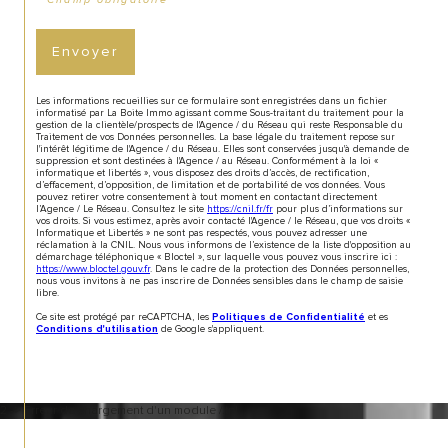
* Champ obligatoire
Envoyer
Les informations recueillies sur ce formulaire sont enregistrées dans un fichier
informatisé par La Boite Immo agissant comme Sous-traitant du traitement pour la
gestion de la clientèle/prospects de l'Agence / du Réseau qui reste Responsable du
Traitement de vos Données personnelles. La base légale du traitement repose sur
l'intérêt légitime de l'Agence / du Réseau. Elles sont conservées jusqu'à demande de
suppression et sont destinées à l'Agence / au Réseau. Conformément à la loi «
informatique et libertés », vous disposez des droits d’accès, de rectification,
d’effacement, d’opposition, de limitation et de portabilité de vos données. Vous
pouvez retirer votre consentement à tout moment en contactant directement
l’Agence / Le Réseau. Consultez le site
https://cnil.fr/fr
pour plus d’informations sur
vos droits. Si vous estimez, après avoir contacté l'Agence / le Réseau, que vos droits «
Informatique et Libertés » ne sont pas respectés, vous pouvez adresser une
réclamation à la CNIL. Nous vous informons de l’existence de la liste d'opposition au
démarchage téléphonique « Bloctel », sur laquelle vous pouvez vous inscrire ici :
https://www.bloctel.gouv.fr
. Dans le cadre de la protection des Données personnelles,
nous vous invitons à ne pas inscrire de Données sensibles dans le champ de saisie
libre.
Ce site est protégé par reCAPTCHA, les
et es
Politiques de Confidentialité
de Google s'appliquent.
Conditions d'utilisation
2 -> Erreur de chargement d'un module /.tpl