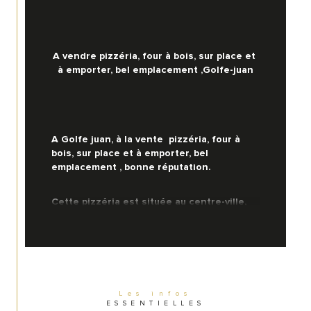
A vendre pizzéria, four à bois, sur place et 
à emporter, bel emplacement ,Golfe-juan
A Golfe juan, à la vente  pizzéria, four à 
bois, sur place et à emporter, bel 
emplacement , bonne réputation.
Cette pizzéria est située au centre-ville, 
au milieu de tous les commerces, divers 
et variés jouissant d’une visibilité 
maximale.
Elle est équipée d’un four à bois d’une 
capacité de huit pizzas garantissant une 
Les infos
ESSENTIELLES
cuisson traditionnelle.