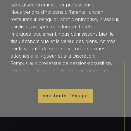
spécialisée en immobilier professionnel.
Nous venons d'horizons différents : ancien
restaurateur, banquier, chef d'entreprise, brasseur,
buraliste, prospecteurs foncier, hôtelier…
Impliqués localement, nous connaissons bien le
tissu économique et la valeur des biens. Animés
par la volonté de vous servir, nous sommes
attachés à la Rigueur et à la Discrétion.
Rompus aux processus de cession-acquisition,
nous avons la volonté de vous accompagner
efficacement tout le long de votre projet
professionnel.
Chaque collaborateur est particulièrement attaché
Voir toute l'équipe
à un secteur géographique et de manière
naturelle. Il y réside.