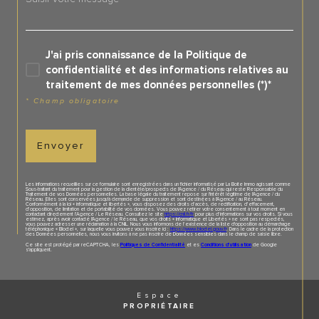
J'ai pris connaissance de la Politique de
confidentialité et des informations relatives au
traitement de mes données personnelles (*)*
* Champ obligatoire
Envoyer
Les informations recueillies sur ce formulaire sont enregistrées dans un fichier informatisé par La Boite Immo agissant comme
Sous-traitant du traitement pour la gestion de la clientèle/prospects de l'Agence / du Réseau qui reste Responsable du
Traitement de vos Données personnelles. La base légale du traitement repose sur l'intérêt légitime de l'Agence / du
Réseau. Elles sont conservées jusqu'à demande de suppression et sont destinées à l'Agence / au Réseau.
Conformément à la loi « informatique et libertés », vous disposez des droits d’accès, de rectification, d’effacement,
d’opposition, de limitation et de portabilité de vos données. Vous pouvez retirer votre consentement à tout moment en
contactant directement l’Agence / Le Réseau. Consultez le site
https://cnil.fr/fr
pour plus d’informations sur vos droits. Si vous
estimez, après avoir contacté l'Agence / le Réseau, que vos droits « Informatique et Libertés » ne sont pas respectés,
vous pouvez adresser une réclamation à la CNIL. Nous vous informons de l’existence de la liste d'opposition au démarchage
téléphonique « Bloctel », sur laquelle vous pouvez vous inscrire ici :
https://www.bloctel.gouv.fr
. Dans le cadre de la protection
des Données personnelles, nous vous invitons à ne pas inscrire de Données sensibles dans le champ de saisie libre.
Ce site est protégé par reCAPTCHA, les
Politiques de Confidentialité
et es
Conditions d'utilisation
de Google
s'appliquent.
Espace
PROPRIÉTAIRE