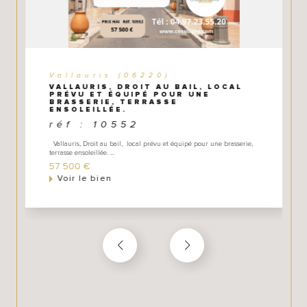
- un accompagnement juridique, fiscal et financier au
travers de notre réseau (dossier bancaire, mise en
relation avec nos partenaires d'affaires que nous avons
sélectionnés et testés.
Vallauris (06220)
VALLAURIS, DROIT AU BAIL, LOCAL
PRÉVU ET ÉQUIPÉ POUR UNE
BRASSERIE, TERRASSE
ENSOLEILLÉE.
réf : 10552
Vallauris, Droit au bail, local prévu et équipé pour une brasserie,
terrasse ensoleillée. ...
57 500 €
Voir le bien