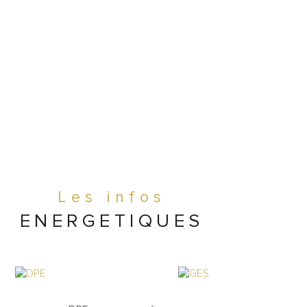
100 mètres du restaurant, une réserve 
60m², de plain-pied, complète la 
ace de cette affaire pour tout ce qui 
 rangement, stock, accès facile en 
ure.
ments financiers :
Les infos
 000 € net vendeur
ENERGETIQUES
 400 € honoraires du cabinet 
siopro inclus