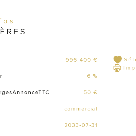
 Le
cou
nfos
amb
IÈRES
en t
con
pro
Sél
996 400 €
 La
Imp
capa
r
6 %
cou
fon
rgesAnnonceTTC
50 €
commercial
 L’é
pou
res
2033-07-31
jou