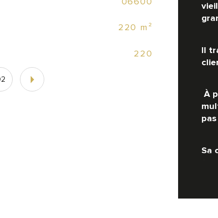
06600
Dim
viei
gran
220 m²
Il t
220
clie
02
 À p
mul
pas
Sa 
four
étag
réfr
cha