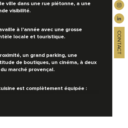
ensions vitrines
lle ville dans une rue piétonne, a une 
de visibilité.
ravaille à l’année avec une grosse 
CONTACT
ntèle locale et touristique.
roximité, un grand parking, une 
titude de boutiques, un cinéma, à deux 
 du marché provençal.
cuisine est complètement équipée : 
neau 4 feux gaz de ville, friteuses, 
ères inox, four frima, tables 
igérées 4 portes inox, plancha, 
mbre froide, plonge séparée.