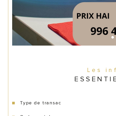
Les in
ESSENTI
Type de transac
Caractéristiques
Valeurs