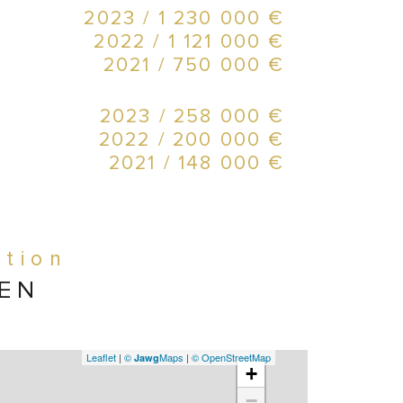
2023 / 1 230 000 €
2022 / 1 121 000 €
 À 
2021 / 750 000 €
de 
surf
2023 / 258 000 €
est
voit
2022 / 200 000 €
2021 / 148 000 €
Elé
ation
940
IEN
996
Ces
Leaflet
|
©
Maps
|
© OpenStreetMap
Jawg
+
−