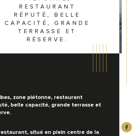
RESTAURANT
RÉPUTÉ, BELLE
CAPACITÉ, GRANDE
TERRASSE ET
RÉSERVE.
ibes, zone piétonne, restaurant 
uté, belle capacité, grande terrasse et 
erve.
rine
istiques
Valeurs
estaurant, situé en plein centre de la 