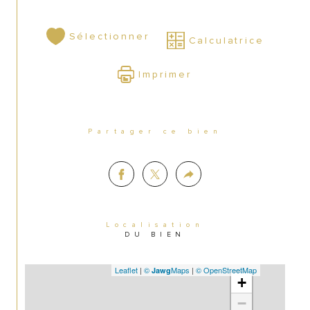
Sélectionner
Calculatrice
Imprimer
Partager ce bien
Localisation
DU BIEN
Leaflet
|
©
Maps
|
© OpenStreetMap
Jawg
+
−