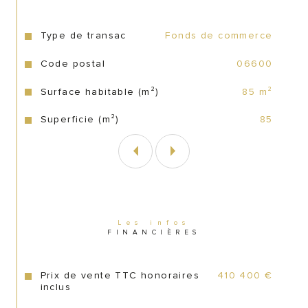
85 m2 – Linéaire vitrine 4.70 m2 – 
Parking 
Type de transac
Fonds de commerce
Caractéristiques
Valeurs
Actuellement configuré avec 36 places 
Code postal
06600
assises dont terrasse (16) sans droit de 
voierie.
Surface habitable (m²)
85 m²
Superficie (m²)
85
Prix murs et fonds 410 400€, honoraires 
du Cabinet inclus
Prix net vendeur de 380 000€
Honoraires du Cabinet de 8% TTC soit 
6.67%HT, à la charge du preneur
Les infos
FINANCIÈRES
Prix de vente TTC honoraires
410 400 €
inclus