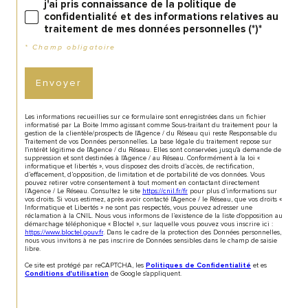
j'ai pris connaissance de la politique de
confidentialité et des informations relatives au
traitement de mes données personnelles (*)*
* Champ obligatoire
Envoyer
Les informations recueillies sur ce formulaire sont enregistrées dans un fichier
informatisé par La Boite Immo agissant comme Sous-traitant du traitement pour la
gestion de la clientèle/prospects de l'Agence / du Réseau qui reste Responsable du
Traitement de vos Données personnelles. La base légale du traitement repose sur
l'intérêt légitime de l'Agence / du Réseau. Elles sont conservées jusqu'à demande de
suppression et sont destinées à l'Agence / au Réseau. Conformément à la loi «
informatique et libertés », vous disposez des droits d’accès, de rectification,
d’effacement, d’opposition, de limitation et de portabilité de vos données. Vous
pouvez retirer votre consentement à tout moment en contactant directement
l’Agence / Le Réseau. Consultez le site
https://cnil.fr/fr
pour plus d’informations sur
vos droits. Si vous estimez, après avoir contacté l'Agence / le Réseau, que vos droits «
Informatique et Libertés » ne sont pas respectés, vous pouvez adresser une
réclamation à la CNIL. Nous vous informons de l’existence de la liste d'opposition au
démarchage téléphonique « Bloctel », sur laquelle vous pouvez vous inscrire ici :
https://www.bloctel.gouv.fr
. Dans le cadre de la protection des Données personnelles,
nous vous invitons à ne pas inscrire de Données sensibles dans le champ de saisie
libre.
Ce site est protégé par reCAPTCHA, les
et es
Politiques de Confidentialité
de Google s'appliquent.
Conditions d'utilisation