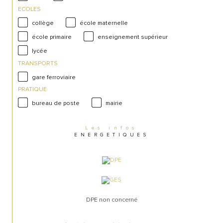
ECOLES
collège
école maternelle
école primaire
enseignement supérieur
lycée
TRANSPORTS
gare ferroviaire
PRATIQUE
bureau de poste
mairie
Les infos
ENERGETIQUES
DPE non concerné