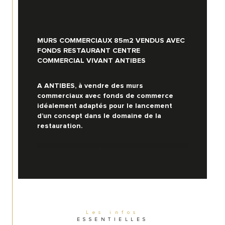
MURS COMMERCIAUX 85m2 VENDUS AVEC 
FONDS RESTAURANT CENTRE 
COMMERCIAL VIVANT ANTIBES
A ANTIBES, à vendre des murs 
commerciaux avec fonds de commerce 
idéalement adaptés pour le lancement 
d’un concept dans le domaine de la 
restauration.
Environnement très commerçant : 
alimentation générale, boulangerie-
pâtisserie, boucherie, brasserie, 
pharmacie, tabac…
2 sorties d’extraction.
Les infos
ESSENTIELLES