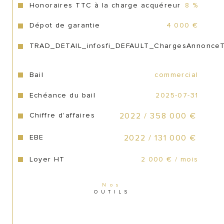
Honoraires TTC à la charge acquéreur
8 %
nombreuse et fidéliser votre clientèle 
existante.
Dépot de garantie
4 000 €
TRAD_DETAIL_infosfi_DEFAULT_ChargesAnnonce
Eléments financiers
Bail
commercial
350 000 € net vendeurs
Echéance du bail
2025-07-31
378 000 € honoraires du cabinet 
Cessiopro inclus
Chiffre d'affaires
2022 / 358 000 €
EBE
2022 / 131 000 €
Honoraires à charge de l’acquéreur de 8 
% TTC soit 6.67 % HT
Loyer HT
2 000 € / mois
Honoraires fixes à charge de l’acquéreur 
28 000 € TTC ou 23345 € HT
Nos
OUTILS