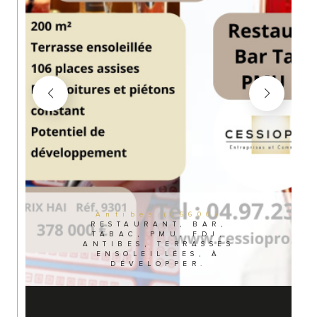
Antibes (06600)
RESTAURANT, BAR,
TABAC, PMU, FDJ,
ANTIBES, TERRASSES
ENSOLEILLÉES, À
DÉVELOPPER.