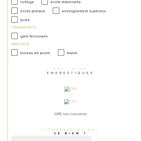
collège
école maternelle
école primaire
enseignement supérieur
lycée
TRANSPORTS
gare ferroviaire
PRATIQUE
bureau de poste
mairie
Les infos
ENERGETIQUES
DPE non concerné
Intéressé(e) par
CE BIEN ?