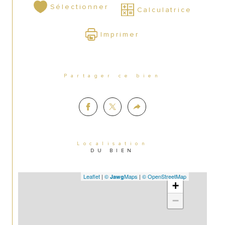
Sélectionner
Calculatrice
Imprimer
Partager ce bien
Localisation
DU BIEN
Leaflet
|
©
Maps
|
© OpenStreetMap
Jawg
+
−