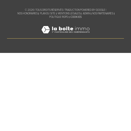
© 2026 | TOUS DROITS RÉSERVÉS | TRADUCTION POWERED BY GOOGLE |
NOS HONORAIRES
PLAN DU SITE
MENTIONS LÉGALES
ADMIN
NOS PARTENAIRES
COOKIES
POLITIQUE RGPD