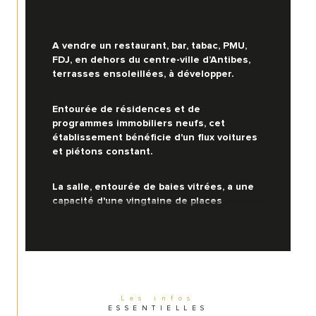
A vendre un restaurant, bar, tabac, PMU, 
FDJ, en dehors du centre-ville d’Antibes, 
terrasses ensoleillées, à développer.
Entourée de résidences et de 
programmes immobiliers neufs, cet 
établissement bénéficie d'un flux voitures 
et piétons constant. 
La salle, entourée de baies vitrées, a une 
capacité d'une vingtaine de places 
assises.
Un grand bar, complétement équipé, au 
bout duquel se trouve le poste tabac, 
bimbeloterie et FDJ.
Les infos
ESSENTIELLES
 À l'étage, une grande salle de 36 places 