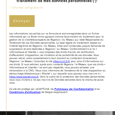
traitement de mes données personnelles (*)*
* Champ obligatoire
Envoyer
Les informations recueillies sur ce formulaire sont enregistrées dans un fichier
informatisé par La Boite Immo agissant comme Sous-traitant du traitement pour la
gestion de la clientèle/prospects de l'Agence / du Réseau qui reste Responsable du
Traitement de vos Données personnelles. La base légale du traitement repose sur
l'intérêt légitime de l'Agence / du Réseau. Elles sont conservées jusqu'à demande de
suppression et sont destinées à l'Agence / au Réseau. Conformément à la loi «
informatique et libertés », vous disposez des droits d’accès, de rectification,
d’effacement, d’opposition, de limitation et de portabilité de vos données. Vous
pouvez retirer votre consentement à tout moment en contactant directement
l’Agence / Le Réseau. Consultez le site
https://cnil.fr/fr
pour plus d’informations sur
vos droits. Si vous estimez, après avoir contacté l'Agence / le Réseau, que vos droits «
Informatique et Libertés » ne sont pas respectés, vous pouvez adresser une
réclamation à la CNIL. Nous vous informons de l’existence de la liste d'opposition au
démarchage téléphonique « Bloctel », sur laquelle vous pouvez vous inscrire ici :
https://www.bloctel.gouv.fr
. Dans le cadre de la protection des Données personnelles,
nous vous invitons à ne pas inscrire de Données sensibles dans le champ de saisie
libre.
Ce site est protégé par reCAPTCHA, les
et es
Politiques de Confidentialité
de Google s'appliquent.
Conditions d'utilisation
2 -> Erreur de chargement d'un module /.tpl