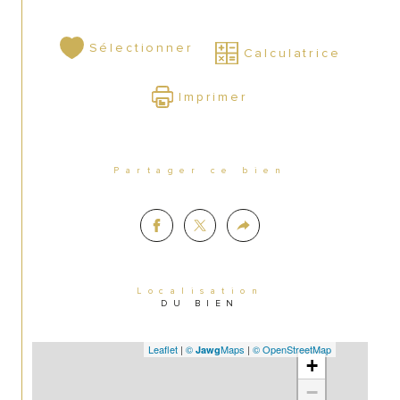
Sélectionner
Calculatrice
Imprimer
Partager ce bien
Localisation
DU BIEN
Leaflet
|
©
Maps
|
© OpenStreetMap
Jawg
+
−