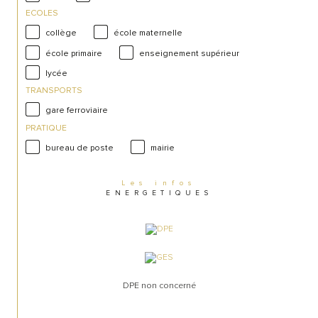
ECOLES
collège
école maternelle
école primaire
enseignement supérieur
lycée
TRANSPORTS
gare ferroviaire
PRATIQUE
bureau de poste
mairie
Les infos
ENERGETIQUES
DPE non concerné