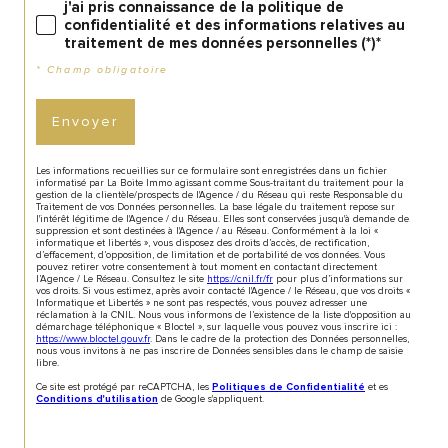
j'ai pris connaissance de la politique de
confidentialité et des informations relatives au
traitement de mes données personnelles (*)*
* Champ obligatoire
Envoyer
Les informations recueillies sur ce formulaire sont enregistrées dans un fichier
informatisé par La Boite Immo agissant comme Sous-traitant du traitement pour la
gestion de la clientèle/prospects de l'Agence / du Réseau qui reste Responsable du
Traitement de vos Données personnelles. La base légale du traitement repose sur
l'intérêt légitime de l'Agence / du Réseau. Elles sont conservées jusqu'à demande de
suppression et sont destinées à l'Agence / au Réseau. Conformément à la loi «
informatique et libertés », vous disposez des droits d’accès, de rectification,
d’effacement, d’opposition, de limitation et de portabilité de vos données. Vous
pouvez retirer votre consentement à tout moment en contactant directement
l’Agence / Le Réseau. Consultez le site
https://cnil.fr/fr
pour plus d’informations sur
vos droits. Si vous estimez, après avoir contacté l'Agence / le Réseau, que vos droits «
Informatique et Libertés » ne sont pas respectés, vous pouvez adresser une
réclamation à la CNIL. Nous vous informons de l’existence de la liste d'opposition au
démarchage téléphonique « Bloctel », sur laquelle vous pouvez vous inscrire ici :
https://www.bloctel.gouv.fr
. Dans le cadre de la protection des Données personnelles,
nous vous invitons à ne pas inscrire de Données sensibles dans le champ de saisie
libre.
Ce site est protégé par reCAPTCHA, les
et es
Politiques de Confidentialité
de Google s'appliquent.
Conditions d'utilisation