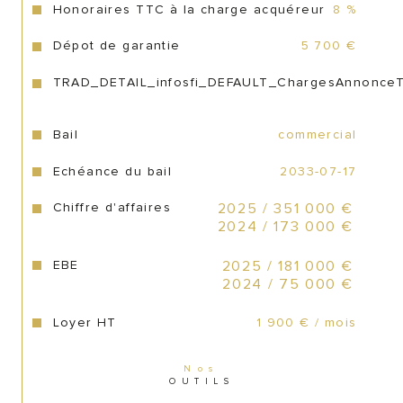
potentiel. 
Honoraires TTC à la charge acquéreur
8 %
Dépot de garantie
5 700 €
Le chiffre d’affaires, solide et cohérent 
avec l’emplacement, confirme l’attractivité 
TRAD_DETAIL_infosfi_DEFAULT_ChargesAnnonce
du lieu et la qualité de son 
positionnement.
Bail
commercial
Echéance du bail
2033-07-17
Eléments financiers : 360 000 € net 
Chiffre d'affaires
2025 / 351 000 €
vendeur
2024 / 173 000 €
388 800 € honoraires du cabinet 
EBE
2025 / 181 000 €
Cessiopro inclus
2024 / 75 000 €
Honoraires fixes du cabinet Cessiopro de 
Loyer HT
1 900 € / mois
8 % soit 28 800 € TTC ou 6,63 % soit 24 
012 € HT
Nos
OUTILS