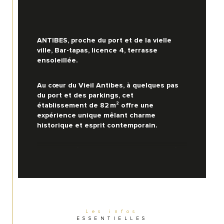
ANTIBES, proche du port et de la vielle 
ville, Bar-tapas, licence 4, terrasse 
ensoleillée.
Au cœur du Vieil Antibes, à quelques pas 
du port et des parkings, cet 
établissement de 82 m² offre une 
expérience unique mêlant charme 
historique et esprit contemporain. 
La salle intérieure, parfaitement agencée, 
propose 40 places dans un décor 
chaleureux avec un bar complètement 
équipé.
Entièrement rénové avec des matériaux 
Les infos
de qualité, tabourets, manges debout, 
ESSENTIELLES