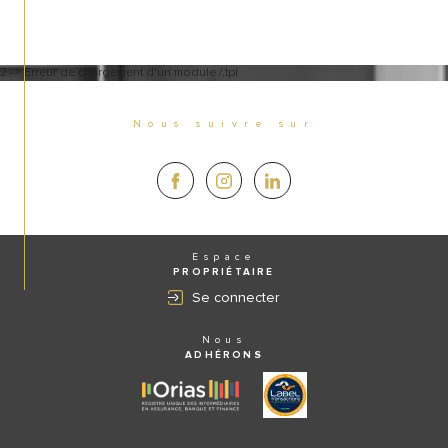
2 -> Erreur de chargement d'un module /.tpl
Nous suivre sur
Espace
PROPRIÉTAIRE
Se connecter
Nous
ADHÉRONS