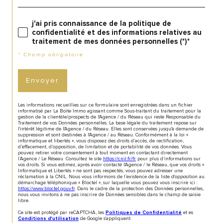
j'ai pris connaissance de la politique de
confidentialité et des informations relatives au
traitement de mes données personnelles (*)*
* Champ obligatoire
Envoyer
Les informations recueillies sur ce formulaire sont enregistrées dans un fichier
informatisé par La Boite Immo agissant comme Sous-traitant du traitement pour la
gestion de la clientèle/prospects de l'Agence / du Réseau qui reste Responsable du
Traitement de vos Données personnelles. La base légale du traitement repose sur
l'intérêt légitime de l'Agence / du Réseau. Elles sont conservées jusqu'à demande de
suppression et sont destinées à l'Agence / au Réseau. Conformément à la loi «
informatique et libertés », vous disposez des droits d’accès, de rectification,
d’effacement, d’opposition, de limitation et de portabilité de vos données. Vous
pouvez retirer votre consentement à tout moment en contactant directement
l’Agence / Le Réseau. Consultez le site
https://cnil.fr/fr
pour plus d’informations sur
vos droits. Si vous estimez, après avoir contacté l'Agence / le Réseau, que vos droits «
Informatique et Libertés » ne sont pas respectés, vous pouvez adresser une
réclamation à la CNIL. Nous vous informons de l’existence de la liste d'opposition au
démarchage téléphonique « Bloctel », sur laquelle vous pouvez vous inscrire ici :
https://www.bloctel.gouv.fr
. Dans le cadre de la protection des Données personnelles,
nous vous invitons à ne pas inscrire de Données sensibles dans le champ de saisie
libre.
Ce site est protégé par reCAPTCHA, les
et es
Politiques de Confidentialité
de Google s'appliquent.
Conditions d'utilisation