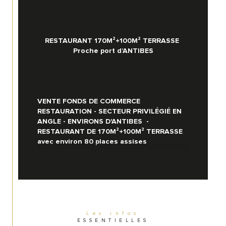
RESTAURANT 170M²+100M² TERRASSE 
Proche port d’ANTIBES
VENTE FONDS DE COMMERCE 
RESTAURATION - SECTEUR PRIVILÉGIÉ EN 
ANGLE - ENVIRONS D'ANTIBES  - 
RESTAURANT DE 170M²+100M² TERRASSE 
avec environ 80 places assises
Localisation d'Exception : Cœur de 
Secteur Piéton.
Affaire coup de cœur !
Les infos
ESSENTIELLES