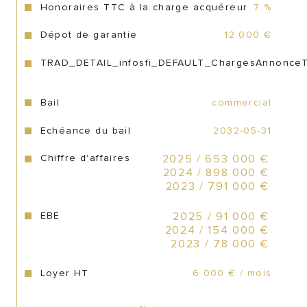
Honoraires TTC à la charge acquéreur
7 %
Les équipes bénéficient d'un 
Dépot de garantie
12 000 €
aménagement complet : espace 
rangement/bureau dédié, vestiaire avec 
TRAD_DETAIL_infosfi_DEFAULT_ChargesAnnonce
sanitaire, réserve et accès livraison 
indépendant.
Bail
commercial
Clientèle :
Echéance du bail
2032-05-31
Secteur à forte activité, profitant d'une 
Chiffre d'affaires
2025 / 653 000 €
clientèle touristique et locale assurant un 
2024 / 898 000 €
flux toute l'année.
2023 / 791 000 €
EBE
2025 / 91 000 €
Ticket Moyen 85€ HT :
2024 / 154 000 €
2023 / 78 000 €
Données Économiques (Exercice Récent) :
Loyer HT
6 000 € / mois
Chiffre d'Affaires HT : 775 000€ EBE 
Reconstitué : 123 000 € 