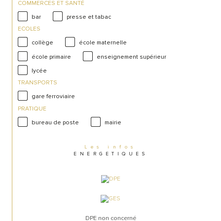
COMMERCES ET SANTÉ
bar
presse et tabac
ECOLES
collège
école maternelle
école primaire
enseignement supérieur
lycée
TRANSPORTS
gare ferroviaire
PRATIQUE
bureau de poste
mairie
Les infos
ENERGETIQUES
DPE non concerné