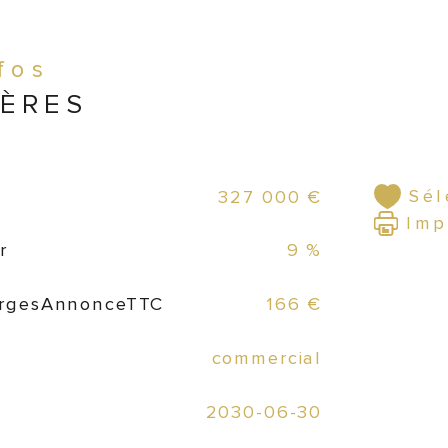
Rem
nfos
IÈRES
Rem
Rem
Sél
327 000 €
Imp
r
9 %
Div
rgesAnnonceTTC
166 €
commercial
Loy
2030-06-30