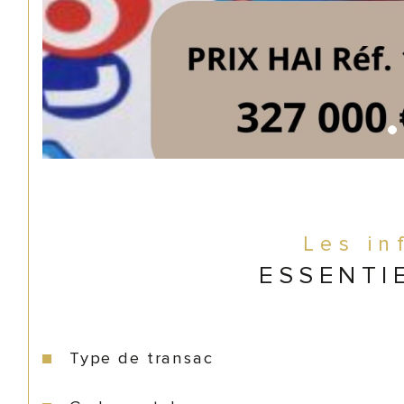
Les in
ESSENTI
Type de transac
Caractéristiques
Valeurs