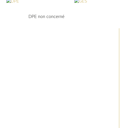
, honoraires du cabinet inclus de 327 
0€
DPE non concerné
x net vendeur 300 000€
raires du cabinet, à charge acquéreur, 
9% TTC soit 7,50% HT