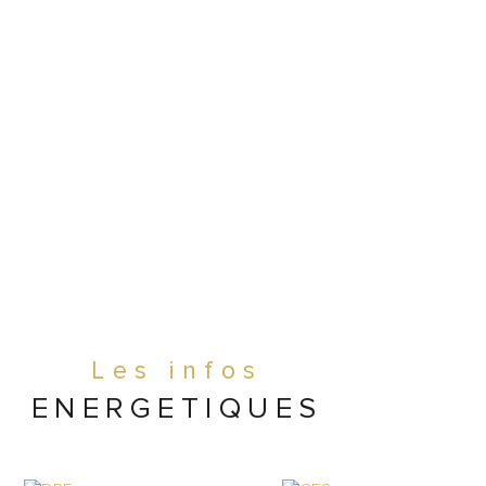
m2
rasse 100m2
é 1 jour et demi et 3 semaines de congés.
 73K€ pour un couple en reprise
l première affaire
Les infos
ENERGETIQUES