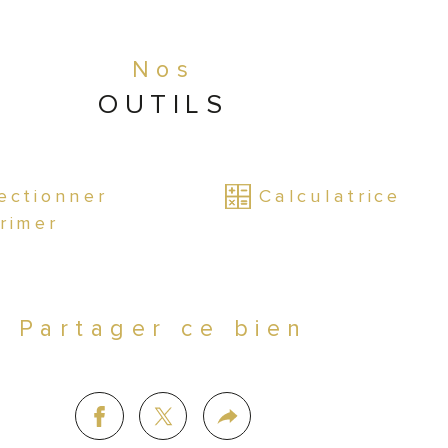
ises nettes Tabac Env. 20K€
Nos
OUTILS
ises FDJ 6Ke
ises Presse 3K€
ectionner
Calculatrice
rimer
ers 68K€
Partager ce bien
er 1370€