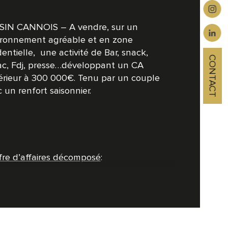
SIN CANNOIS – A vendre, sur un 
ironnement agréable et en zone 
dentielle,  une activité de Bar, snack, 
CONTACT
ac, Fdj, presse…développant un CA 
érieur à 300 000€. Tenu par un couple 
 un renfort saisonnier.
fre d’affaires décomposé
:
 env. 92K€
tauration/snacking 113K€