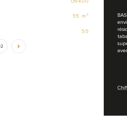
06400
BAS
55 m²
env
rési
55
tab
sup
02
avec
Chif
Bar
Res