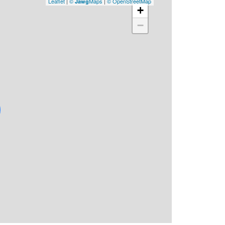
Leaflet
|
©
Maps
|
© OpenStreetMap
Jawg
Prix
+
00
−
Pri
Hono
de 