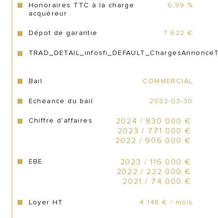
charmant,
Honoraires TTC à la charge
6,99 %
acquéreur
Ce véritable coup de cœur offre une 
Dépot de garantie
7 622 €
occasion de développer votre propre 
projet culinaire dans un cadre idéal.
TRAD_DETAIL_infosfi_DEFAULT_ChargesAnnonce
Prix honoraires inclus de 888.000€
Bail
COMMERCIAL
Prix net vendeur de 830.000€
Echéance du bail
2032-03-30
Chiffre d'affaires
2024 / 830 000 €
Honoraires, à charge acquéreur, de 7% 
2023 / 771 000 €
TTC soit 5,83 HT
2022 / 906 000 €
EBE
2023 / 116 000 €
2022 / 222 000 €
2021 / 74 000 €
Loyer HT
4 148 € / mois