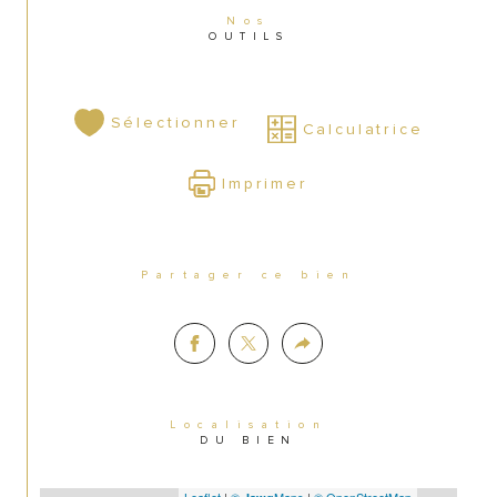
Nos
OUTILS
Sélectionner
Calculatrice
Imprimer
Partager ce bien
Localisation
DU BIEN
Leaflet
|
©
Maps
|
© OpenStreetMap