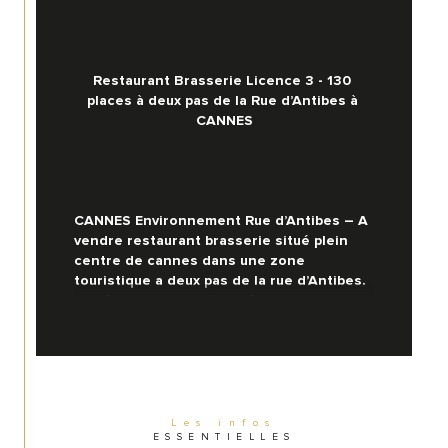
Restaurant Brasserie Licence 3 - 130 
places à deux pas de la Rue d’Antibes à 
CANNES
CANNES Environnement Rue d’Antibes – A 
vendre restaurant brasserie situé plein 
centre de cannes dans une zone 
touristique a deux pas de la rue d’Antibes. 
Cet établissement, à la décoration 
typiquement italienne, est prisé par la 
clientèle congressiste.
Capacité d’accueil :
Les infos
ESSENTIELLES
130 places dont 70 à l’intérieur, 50 places 