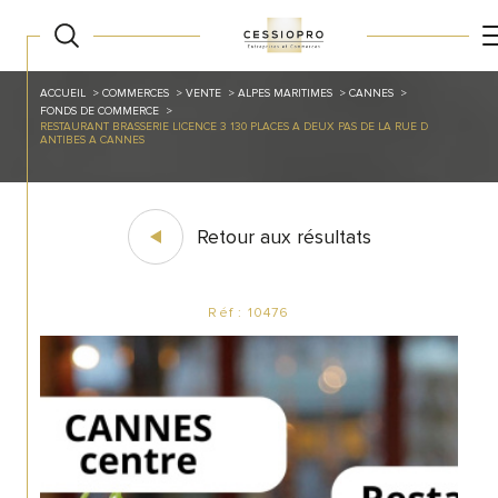
ACCUEIL
COMMERCES
VENTE
ALPES MARITIMES
CANNES
FONDS DE COMMERCE
RESTAURANT BRASSERIE LICENCE 3 130 PLACES A DEUX PAS DE LA RUE D
ANTIBES A CANNES
Retour aux résultats
Réf : 10476