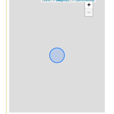
Jawg
+
−