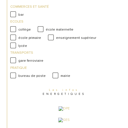
COMMERCES ET SANTÉ
bar
ECOLES
collège
école maternelle
école primaire
enseignement supérieur
lycée
TRANSPORTS
gare ferroviaire
PRATIQUE
bureau de poste
mairie
Les infos
ENERGETIQUES