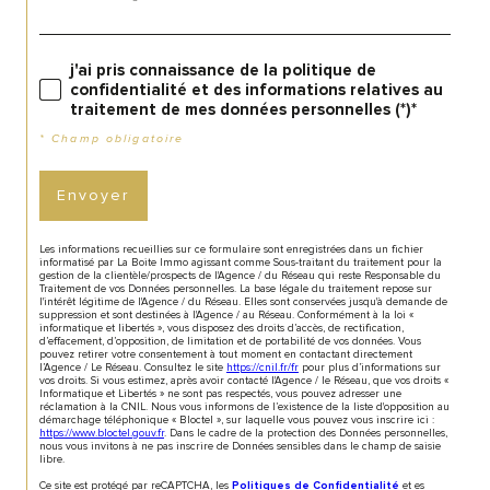
j'ai pris connaissance de la politique de
confidentialité et des informations relatives au
traitement de mes données personnelles (*)*
* Champ obligatoire
Envoyer
Les informations recueillies sur ce formulaire sont enregistrées dans un fichier
informatisé par La Boite Immo agissant comme Sous-traitant du traitement pour la
gestion de la clientèle/prospects de l'Agence / du Réseau qui reste Responsable du
Traitement de vos Données personnelles. La base légale du traitement repose sur
l'intérêt légitime de l'Agence / du Réseau. Elles sont conservées jusqu'à demande de
suppression et sont destinées à l'Agence / au Réseau. Conformément à la loi «
informatique et libertés », vous disposez des droits d’accès, de rectification,
d’effacement, d’opposition, de limitation et de portabilité de vos données. Vous
pouvez retirer votre consentement à tout moment en contactant directement
l’Agence / Le Réseau. Consultez le site
https://cnil.fr/fr
pour plus d’informations sur
vos droits. Si vous estimez, après avoir contacté l'Agence / le Réseau, que vos droits «
Informatique et Libertés » ne sont pas respectés, vous pouvez adresser une
réclamation à la CNIL. Nous vous informons de l’existence de la liste d'opposition au
démarchage téléphonique « Bloctel », sur laquelle vous pouvez vous inscrire ici :
https://www.bloctel.gouv.fr
. Dans le cadre de la protection des Données personnelles,
nous vous invitons à ne pas inscrire de Données sensibles dans le champ de saisie
libre.
Ce site est protégé par reCAPTCHA, les
et es
Politiques de Confidentialité