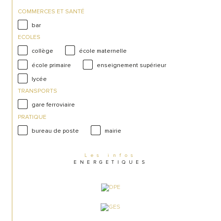
COMMERCES ET SANTÉ
bar
ECOLES
collège
école maternelle
école primaire
enseignement supérieur
lycée
TRANSPORTS
gare ferroviaire
PRATIQUE
bureau de poste
mairie
Les infos
ENERGETIQUES