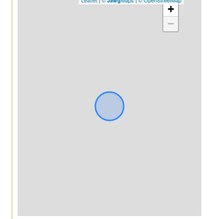
Jawg
+
−