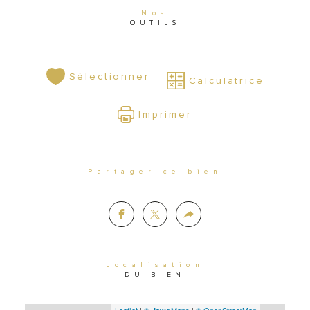
stable.
Nos
OUTILS
 Opportunité à saisir rapidement, cession 
pour cause de départ à la retraite.
Sélectionner
Calculatrice
Prix de vente honoraires du cabinet 
Imprimer
Cessiopro inclus
 de 165 000 €
 Prix de vente net vendeur de 150 000 €
 Honoraires du cabinet de 10% TTC, soit 
8.33% HT à la charge de l'acquéreur
Partager ce bien
Merci de n
ous contacter pour plus 
d’informations et organiser une visite
 !
Localisation
DU BIEN
Leaflet
|
©
Maps
|
© OpenStreetMap