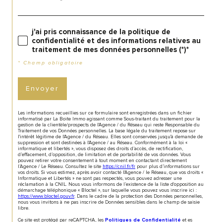
j'ai pris connaissance de la politique de
confidentialité et des informations relatives au
traitement de mes données personnelles (*)*
* Champ obligatoire
Envoyer
Les informations recueillies sur ce formulaire sont enregistrées dans un fichier
informatisé par La Boite Immo agissant comme Sous-traitant du traitement pour la
gestion de la clientèle/prospects de l'Agence / du Réseau qui reste Responsable du
Traitement de vos Données personnelles. La base légale du traitement repose sur
l'intérêt légitime de l'Agence / du Réseau. Elles sont conservées jusqu'à demande de
suppression et sont destinées à l'Agence / au Réseau. Conformément à la loi «
informatique et libertés », vous disposez des droits d’accès, de rectification,
d’effacement, d’opposition, de limitation et de portabilité de vos données. Vous
pouvez retirer votre consentement à tout moment en contactant directement
l’Agence / Le Réseau. Consultez le site
https://cnil.fr/fr
pour plus d’informations sur
vos droits. Si vous estimez, après avoir contacté l'Agence / le Réseau, que vos droits «
Informatique et Libertés » ne sont pas respectés, vous pouvez adresser une
réclamation à la CNIL. Nous vous informons de l’existence de la liste d'opposition au
démarchage téléphonique « Bloctel », sur laquelle vous pouvez vous inscrire ici :
https://www.bloctel.gouv.fr
. Dans le cadre de la protection des Données personnelles,
nous vous invitons à ne pas inscrire de Données sensibles dans le champ de saisie
libre.
Ce site est protégé par reCAPTCHA, les
et es
Politiques de Confidentialité