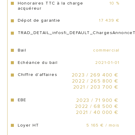
Honoraires TTC à la charge
10 %
 Charges annuelles : 9 333 €, soit 777.75 
acquéreur
€/mois, incluant taxe foncière et frais 
énergétiques.
Dépot de garantie
17 439 €
TRAD_DETAIL_infosfi_DEFAULT_ChargesAnnonce
Données financières : 
Bail
commercial
Echéance du bail
2021-01-01
Dernier CA HT connu de
 plus de 260k€, 
dont plus de 75k€ de commissions 
Chiffre d'affaires
2023 / 269 400 €
nettes. 
2022 / 265 800 €
 EBE retraité : plus de 60k€, sur une tête, 
2021 / 203 700 €
actuellement exploitée en couple avec un 
salarié à temps partiel. 
EBE
2023 / 71 900 €
2022 / 68 500 €
2021 / 40 000 €
Affaire saine et rentable
, idéale pour une 
Loyer HT
5 165 € / mois
reconversion ou un entrepreneur 
souhaitant s’établir dans un secteur 