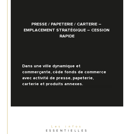
PRESSE / PAPETERIE / CARTERIE – 
EMPLACEMENT STRATÉGIQUE – CESSION 
RAPIDE
Dans une ville dynamique et 
commerçante, cède fonds de commerce 
avec activité de presse, papeterie, 
carterie et produits annexes.
Emplacement de premier choix
, situé dans 
une zone à forte fréquentation, 
bénéficiant d’une clientèle fidèle et d’un 
flux piétonnier constant. 
Les infos
ESSENTIELLES