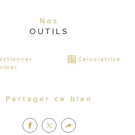
mettant une bonne gestion de vos 
rges.
Nos
OUTILS
face de 100m²
ipements :
 Cuisine professionnelle 
ièrement équipée, mobilier en bon 
ectionner
Calculatrice
t, terrasse aménagée...
rimer
ence IV
Partager ce bien
éficiant d’un marché hebdomadaire 
apporte un flux de clientèles très 
ortant.