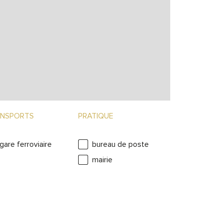
HON
L’A
NSPORTS
PRATIQUE
gare ferroviaire
bureau de poste
mairie