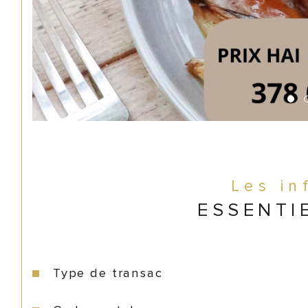
Les in
ESSENTI
Type de transac
Caractéristiques
Valeurs