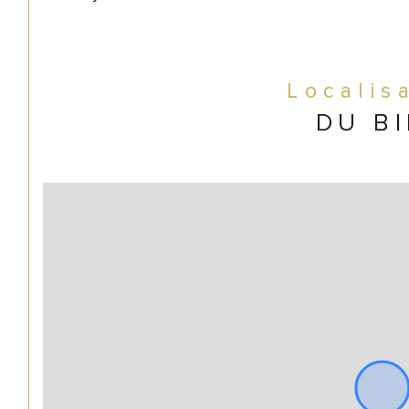
Localis
DU B