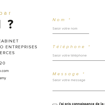
 par
Nom *
 ?
CABINET
O ENTREPRISES
Téléphone *
ERCES
 20
o.com
Message *
namy
j'ai pris connaissance de la