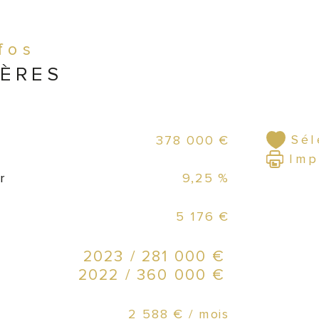
per
cha
nfos
IÈRES
Sur
Équ
ent
Sél
378 000 €
éta
Imp
r
9,25 %
Lic
5 176 €
Bén
2023 / 281 000 €
qui 
2022 / 360 000 €
imp
2 588 € / mois