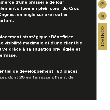
ensions vitrines
merce d'une brasserie de jour 
alement située en plein cœur du Cros 
Cagnes, en angle sur axe routier 
ortant.
CONTACT
lacement stratégique :
 Bénéficiez 
e visibilité maximale et d'une clientèle 
ive grâce à sa situation privilégiée et 
errasse.
entiel de développement :
 80 places 
ises dont 30 en terrasse offrent de 
les perspectives d'augmentation du 
fre d'affaires.
r attractif :
 Loyer mensuel de 2 500 € 